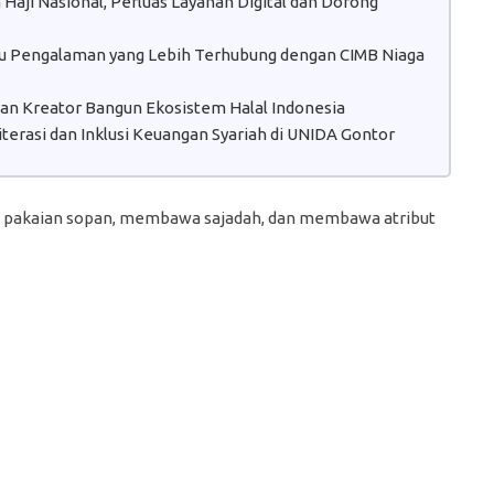
aji Nasional, Perluas Layanan Digital dan Dorong
atu Pengalaman yang Lebih Terhubung dengan CIMB Niaga
 dan Kreator Bangun Ekosistem Halal Indonesia
erasi dan Inklusi Keuangan Syariah di UNIDA Gontor
i pakaian sopan, membawa sajadah, dan membawa atribut