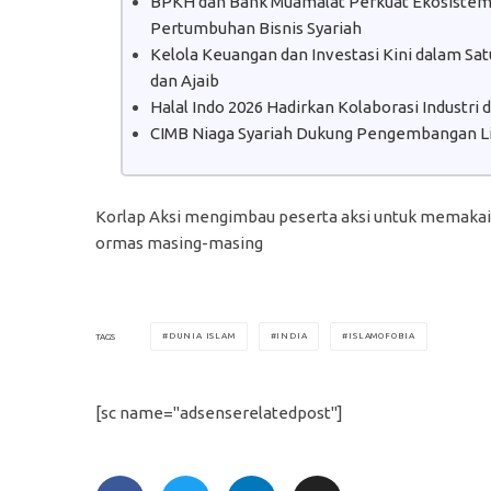
BPKH dan Bank Muamalat Perkuat Ekosistem H
Pertumbuhan Bisnis Syariah
Kelola Keuangan dan Investasi Kini dalam S
dan Ajaib
Halal Indo 2026 Hadirkan Kolaborasi Industri
CIMB Niaga Syariah Dukung Pengembangan Lit
Korlap Aksi mengimbau peserta aksi untuk memaka
ormas masing-masing
DUNIA ISLAM
INDIA
ISLAMOFOBIA
TAGS
[sc name="adsenserelatedpost"]