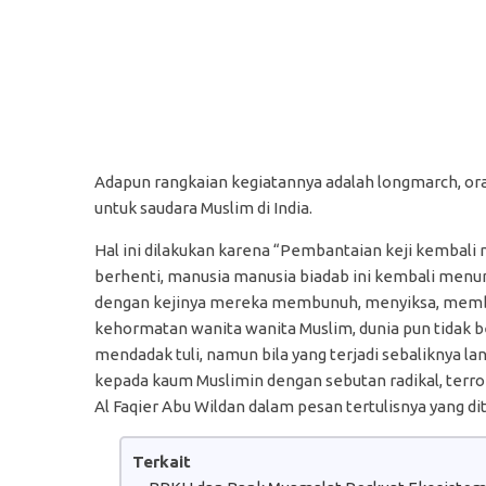
Adapun rangkaian kegiatannya adalah longmarch, oras
untuk saudara Muslim di India.
Hal ini dilakukan karena “Pembantaian keji kembal
berhenti, manusia manusia biadab ini kembali menu
dengan kejinya mereka membunuh, menyiksa, memb
kehormatan wanita wanita Muslim, dunia pun tidak be
mendadak tuli, namun bila yang terjadi sebaliknya l
kepada kaum Muslimin dengan sebutan radikal, terrori
Al Faqier Abu Wildan dalam pesan tertulisnya yang di
Terkait