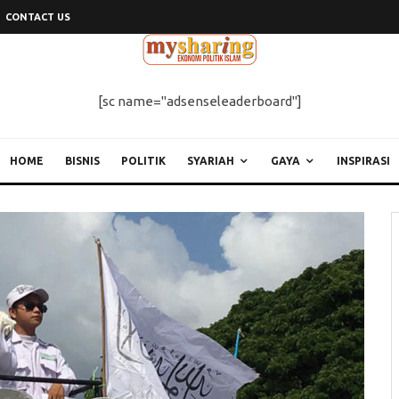
CONTACT US
[sc name="adsenseleaderboard"]
HOME
BISNIS
POLITIK
SYARIAH
GAYA
INSPIRASI