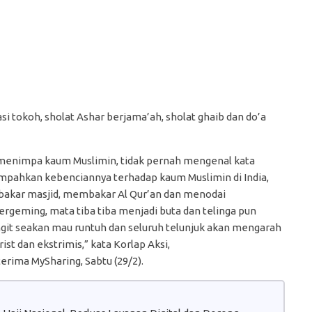
i tokoh, sholat Ashar berjama’ah, sholat ghaib dan do’a
i menimpa kaum Muslimin, tidak pernah mengenal kata
mpahkan kebenciannya terhadap kaum Muslimin di India,
akar masjid, membakar Al Qur’an dan menodai
rgeming, mata tiba tiba menjadi buta dan telinga pun
angit seakan mau runtuh dan seluruh telunjuk akan mengarah
st dan ekstrimis,” kata Korlap Aksi,
terima MySharing, Sabtu (29/2).