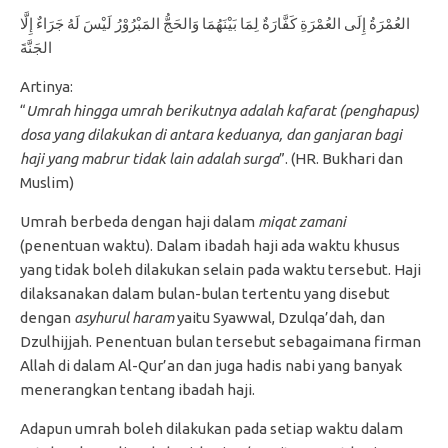
العُمْرَةُ إِلَى العُمْرَةِ كَفَّارَةٌ لِمَا بَيْنَهُمَا وَالحَجُّ المَبْرُوْرُ لَيْسَ لَهُ جَرَاءٌ إِلَّا
الجَنَّةَ
Artinya:
“
Umrah hingga umrah berikutnya adalah kafarat (penghapus)
dosa yang dilakukan di
antara keduanya, dan ganjaran bagi
haji yang mabrur tidak lain adalah surga
”. (HR. Bukhari dan
Muslim)
Umrah berbeda dengan haji dalam
miqat zamani
(penentuan waktu). Dalam ibadah haji ada waktu khusus
yang tidak boleh dilakukan selain pada waktu tersebut. Haji
dilaksanakan dalam bulan-bulan tertentu yang disebut
dengan
asyhurul haram
yaitu Syawwal, Dzulqa’dah, dan
Dzulhijjah. Penentuan bulan tersebut sebagaimana firman
Allah di dalam Al-Qur’an dan juga hadis nabi yang banyak
menerangkan tentang ibadah haji.
Adapun umrah boleh dilakukan pada setiap waktu dalam