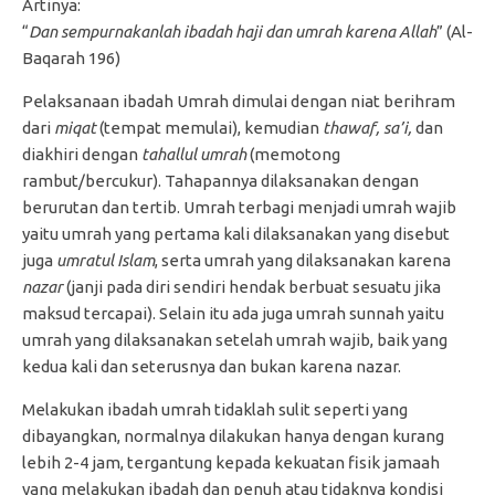
Artinya:
“
Dan sempurnakanlah ibadah haji dan umrah karena Allah
” (Al-
Baqarah 196)
Pelaksanaan ibadah Umrah dimulai dengan niat berihram
dari
miqat
(tempat memulai), kemudian
thawaf, sa’i,
dan
diakhiri dengan
tahallul umrah
(memotong
rambut/bercukur). Tahapannya dilaksanakan dengan
berurutan dan tertib. Umrah terbagi menjadi umrah wajib
yaitu umrah yang pertama kali dilaksanakan yang disebut
juga
umratul
I
slam
, serta umrah yang dilaksanakan karena
nazar
(janji pada diri sendiri hendak berbuat sesuatu jika
maksud tercapai). Selain itu ada juga umrah sunnah yaitu
umrah yang dilaksanakan setelah umrah wajib, baik yang
kedua kali dan seterusnya dan bukan karena nazar.
Melakukan ibadah umrah tidaklah sulit seperti yang
dibayangkan, normalnya dilakukan hanya dengan kurang
lebih 2-4 jam, tergantung kepada kekuatan fisik jamaah
yang melakukan ibadah dan penuh atau tidaknya kondisi