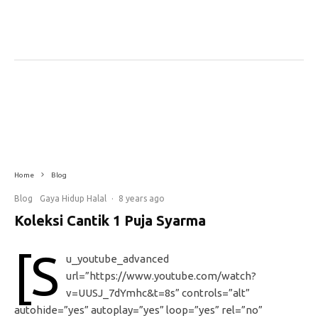
Home
Blog
Blog
Gaya Hidup Halal
·
8 years ago
Koleksi Cantik 1 Puja Syarma
[s
u_youtube_advanced
url=”https://www.youtube.com/watch?
v=UUSJ_7dYmhc&t=8s” controls=”alt”
autohide=”yes” autoplay=”yes” loop=”yes” rel=”no”