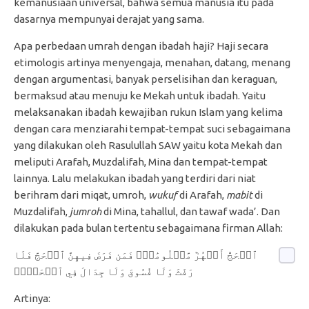
kemanusiaan universal, bahwa semua manusia itu pada
dasarnya mempunyai derajat yang sama.
Apa perbedaan umrah dengan ibadah haji? Haji secara
etimologis artinya menyengaja, menahan, datang, menang
dengan argumentasi, banyak perselisihan dan keraguan,
bermaksud atau menuju ke Mekah untuk ibadah. Yaitu
melaksanakan ibadah kewajiban rukun Islam yang kelima
dengan cara menziarahi tempat-tempat suci sebagaimana
yang dilakukan oleh Rasulullah SAW yaitu kota Mekah dan
meliputi Arafah, Muzdalifah, Mina dan tempat-tempat
lainnya. Lalu melakukan ibadah yang terdiri dari niat
berihram dari miqat, umroh,
wukuf
di Arafah,
mabit
di
Muzdalifah,
jumroh
di Mina, tahallul, dan tawaf wada’. Dan
dilakukan pada bulan tertentu sebagaimana firman Allah:
ٱلۡحَجُّ أَشۡهُرٞ مَّعۡلُومَٰتٞۚ فَمَن فَرَضَ فِيهِنَّ ٱلۡحَجَّ فَلَا
رَفَثَ وَلَا فُسُوقَ وَلَا جِدَالَ فِي ٱلۡحَجِّۗ
Artinya: