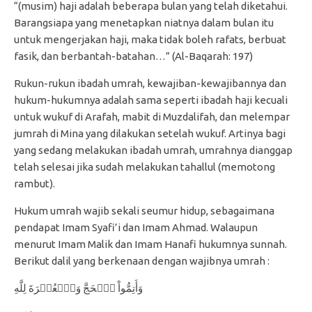
“(musim) haji adalah beberapa bulan yang telah diketahui.
Barangsiapa yang menetapkan niatnya dalam bulan itu
untuk mengerjakan haji, maka tidak boleh rafats, berbuat
fasik, dan berbantah-batahan…” (Al-Baqarah: 197)
Rukun-rukun ibadah umrah, kewajiban-kewajibannya dan
hukum-hukumnya adalah sama seperti ibadah haji kecuali
untuk wukuf di Arafah, mabit di Muzdalifah, dan melempar
jumrah di Mina yang dilakukan setelah wukuf. Artinya bagi
yang sedang melakukan ibadah umrah, umrahnya dianggap
telah selesai jika sudah melakukan tahallul (memotong
rambut).
Hukum umrah wajib sekali seumur hidup, sebagaimana
pendapat Imam Syafi’i dan Imam Ahmad. Walaupun
menurut Imam Malik dan Imam Hanafi hukumnya sunnah.
Berikut dalil yang berkenaan dengan wajibnya umrah :
وَأَتِمُّواْ ٱلۡحَجَّ وَٱلۡعُمۡرَةَ لِلَّهِ