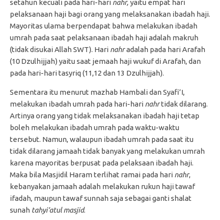
setahun kecuali pada hari-hari
nahr,
yaitu empat hari
pelaksanaan haji bagi orang yang melaksanakan ibadah haji.
Mayoritas ulama berpendapat bahwa melakukan ibadah
umrah pada saat pelaksanaan ibadah haji adalah makruh
(tidak disukai Allah SWT). Hari
nahr
adalah pada hari Arafah
(10 Dzulhijjah) yaitu saat jemaah haji wukuf di Arafah, dan
pada hari-hari tasyriq (11,12 dan 13 Dzulhijjah).
Sementara itu menurut mazhab Hambali dan Syafi’I,
melakukan ibadah umrah pada hari-hari
nahr
tidak dilarang.
Artinya orang yang tidak melaksanakan ibadah haji tetap
boleh melakukan ibadah umrah pada waktu-waktu
tersebut. Namun, walaupun ibadah umrah pada saat itu
tidak dilarang jamaah tidak banyak yang melakukan umrah
karena mayoritas berpusat pada pelaksaan ibadah haji.
Maka bila Masjidil Haram terlihat ramai pada hari
nahr
,
kebanyakan jamaah adalah melakukan rukun haji tawaf
ifadah, maupun tawaf sunnah saja sebagai ganti shalat
sunah
tahyi’atul masjid
.