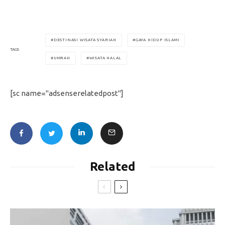
DESTINASI WISATA SYARIAH
GAYA HIDUP ISLAMI
TAGS
UMRAH
WISATA HALAL
[sc name="adsenserelatedpost"]
Related