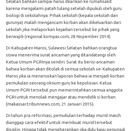
Selatan bahkan sampai harus dilarikan ke rumahsakit
karena mengalami patah tulang setelah dipukuli oleh guru
biologi di sekolahnya. Pihak sekolah (kepala sekolah dan
gurunya) malah mengancam korban akan dikeluarkan dari
sekolah jika melaporkan kejadian tersebut ke pihak yang
berwajib (regional.kompas.com, 28 Nopember 2014).
Di Kabupaten Maros, Sulawesi Selatan bahkan orangtua
siswa menerima surat ancaman yang ditandatangi oleh
Ketua Umum PGRInya sendiri. Surat itu berisi ancaman
bahwa korban akan ditolak di semua sekolah se-Kabupaten
Maros jika ia meneruskan laporan bahwa ia menjadi korban
pemukulan seorang oknum guru ke kepolisian. Ketua
Umum PGRI tersebut pun memerintahkan semua anggota
PGRI untuk menolak mengajar atau mendidik si korban
(makassar.tribunnews.com, 21 Januari 2015).
Di tahun pra reformasi, pemukulan terhadap murid masih
dianggap cara efektif untuk membuat murid tersebut
disiplin. Hingga tidak mengherankan jika dulu kayu penunjuk