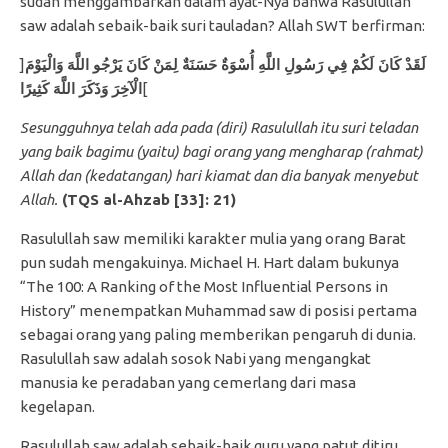
sudah menggambarkan dalam ayat-Nya bahwa Rasulullah
saw adalah sebaik-baik suri tauladan? Allah SWT berfirman:
]
لَقَدْ كَانَ لَكُمْ فِي رَسُولِ اللَّهِ أُسْوَةٌ حَسَنَةٌ لِمَنْ كَانَ يَرْجُو اللَّهَ وَالْيَوْمَ
الْآخِرَ وَذَكَرَ اللَّهَ كَثِيرًا
[
Sesungguhnya telah ada pada (diri) Rasulullah itu suri teladan
yang baik bagimu (yaitu) bagi orang yang mengharap (rahmat)
Allah dan (kedatangan) hari kiamat dan dia banyak menyebut
Allah.
(TQS al-Ahzab [33]: 21)
Rasulullah saw memiliki karakter mulia yang orang Barat
pun sudah mengakuinya. Michael H. Hart dalam bukunya
“The 100: A Ranking of the Most Influential Persons in
History” menempatkan Muhammad saw di posisi pertama
sebagai orang yang paling memberikan pengaruh di dunia.
Rasulullah saw adalah sosok Nabi yang mengangkat
manusia ke peradaban yang cemerlang dari masa
kegelapan.
Rasulullah saw adalah sebaik-baik guru yang patut ditiru.