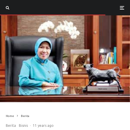
Home
Berita
Berita
Bisnis
·
11 years ago