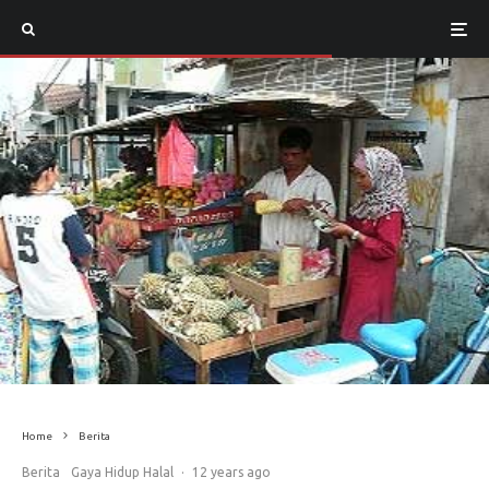
Home
Berita
Berita
Gaya Hidup Halal
·
12 years ago