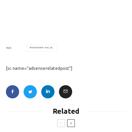
EKONOMI HALAL
TAGS
[sc name="adsenserelatedpost"]
Related