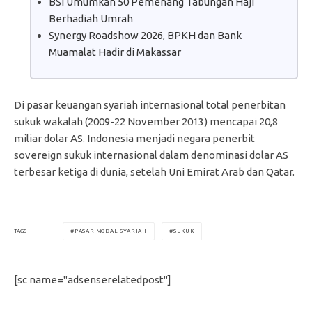
BSI Umumkan 50 Pemenang Tabungan Haji
Berhadiah Umrah
Synergy Roadshow 2026, BPKH dan Bank
Muamalat Hadir di Makassar
Di pasar keuangan syariah internasional total penerbitan
sukuk wakalah (2009-22 November 2013) mencapai 20,8
miliar dolar AS. Indonesia menjadi negara penerbit
sovereign sukuk internasional dalam denominasi dolar AS
terbesar ketiga di dunia, setelah Uni Emirat Arab dan Qatar.
PASAR MODAL SYARIAH
SUKUK
TAGS
[sc name="adsenserelatedpost"]