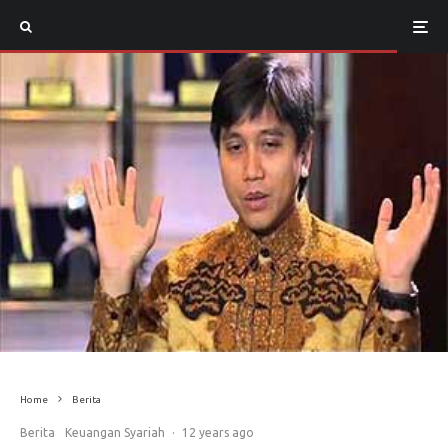
Home
Berita
Berita
Keuangan Syariah
·
12 years ago