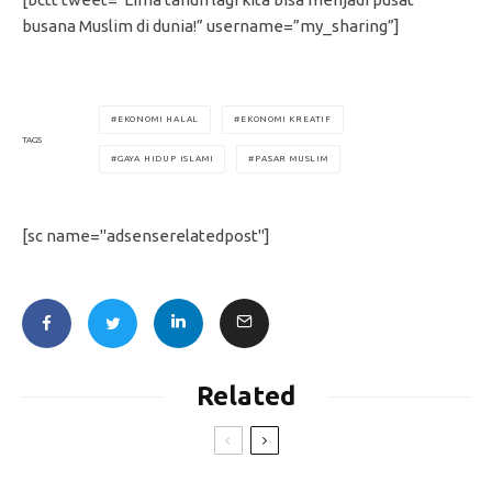
busana Muslim di dunia!” username=”my_sharing”]
EKONOMI HALAL
EKONOMI KREATIF
TAGS
GAYA HIDUP ISLAMI
PASAR MUSLIM
[sc name="adsenserelatedpost"]
Related