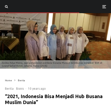
Zaskia Adya Mecca, saat peluncuran perdana busana Muslim koleksinya berlabel 'BIA' di
Grand Sahid Hotel, Jakarta, Rabu (24/6).
Home
Berita
Berita
Bisnis
·
10 years ago
“2021, Indonesia Bisa Menjadi Hub Busana
Muslim Dunia”