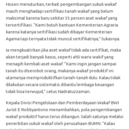
Hosen menuturkan, terkait pengembangan sukuk wakaf
masih menghadapi sertifikasi tanah wakaf yang belum
maksimal karena baru sekitar 35 persen aset wakaf yang
tersertifikasi. “Kami butuh bantuan Kementerian Agraria
karena katanya sertifikasi sudah dibayar Kementerian
Agama tapi ternyata tidak muncul sertifikatnya,” tukasnya.
Ia mengkuatirkan jika aset wakaf tidak ada sertifikat, maka
akan terjadi banyak kasus, seperti ahli waris wakif yang
menagih kembali aset wakaf. “Kami ingin jangan sampai
tanah itu diserobot orang, makanya wakaf produktif ini
utamanya memproduktifkan tanah-tanah dulu. Kalau tidak
dilakukan secara sistematis dibantu lembaga keuangan
tidak bisa terwujud,” cetus Nadratuzzaman.
Kepala Divisi Pengelolaan dan Pemberdayaan Wakaf BWI
Jurist E Robbyantono menambahkan, pola pengembangan
wakaf produktif harus terus dibangun. Salah satunya melalui
penerbitan sukuk wakaf oleh perusahaan BUMN. “Kalau