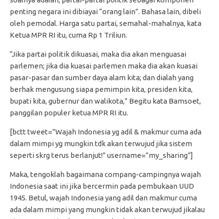
penting negara ini dibiayai “orang lain”. Bahasa lain, dibeli
oleh pemodal. Harga satu partai, semahal-mahalnya, kata
Ketua MPR RI itu, cuma Rp 1 Triliun.
“Jika partai politik dikuasai, maka dia akan menguasai
parlemen; jika dia kuasai parlemen maka dia akan kuasai
pasar-pasar dan sumber daya alam kita; dan dialah yang
berhak mengusung siapa pemimpin kita, presiden kita,
bupati kita, gubernur dan walikota,” Begitu kata Bamsoet,
panggilan populer ketua MPR RI itu.
[bctt tweet=”Wajah Indonesia yg adil & makmur cuma ada
dalam mimpi yg mungkin tdk akan terwujud jika sistem
seperti skrg terus berlanjut!” username=”my_sharing”]
Maka, tengoklah bagaimana compang-campingnya wajah
Indonesia saat ini jika bercermin pada pembukaan UUD
1945. Betul, wajah Indonesia yang adil dan makmur cuma
ada dalam mimpi yang mungkin tidak akan terwujud jikalau