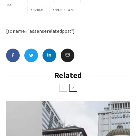
TAGS
PEMILU
POLITIK ISLAM
[sc name="adsenserelatedpost"]
Related