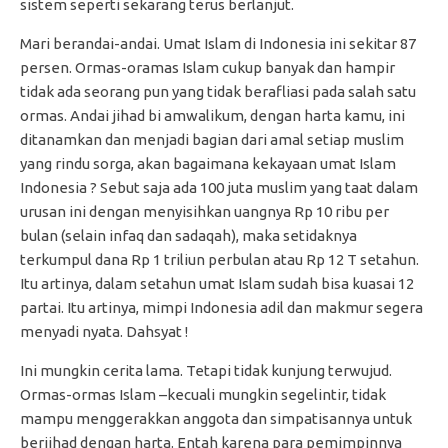
sistem seperti sekarang terus berlanjut.
Mari berandai-andai. Umat Islam di Indonesia ini sekitar 87
persen. Ormas-oramas Islam cukup banyak dan hampir
tidak ada seorang pun yang tidak berafliasi pada salah satu
ormas. Andai jihad bi amwalikum, dengan harta kamu, ini
ditanamkan dan menjadi bagian dari amal setiap muslim
yang rindu sorga, akan bagaimana kekayaan umat Islam
Indonesia ? Sebut saja ada 100 juta muslim yang taat dalam
urusan ini dengan menyisihkan uangnya Rp 10 ribu per
bulan (selain infaq dan sadaqah), maka setidaknya
terkumpul dana Rp 1 triliun perbulan atau Rp 12 T setahun.
Itu artinya, dalam setahun umat Islam sudah bisa kuasai 12
partai. Itu artinya, mimpi Indonesia adil dan makmur segera
menyadi nyata. Dahsyat !
Ini mungkin cerita lama. Tetapi tidak kunjung terwujud.
Ormas-ormas Islam –kecuali mungkin segelintir, tidak
mampu menggerakkan anggota dan simpatisannya untuk
berjihad dengan harta. Entah karena para pemimpinnya