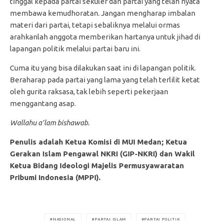
tinggal kepada partai sekuler dan partai yang telah nyata
membawa kemudhoratan. Jangan mengharap imbalan
materi dari partai, tetapi sebaliknya melalui ormas
arahkanlah anggota memberikan hartanya untuk jihad di
lapangan politik melalui partai baru ini.
Cuma itu yang bisa dilakukan saat ini di lapangan politik.
Beraharap pada partai yang lama yang telah terlilit ketat
oleh gurita raksasa, tak lebih seperti pekerjaan
menggantang asap.
Wallahu a’lam bishawab.
Penulis adalah Ketua Komisi di MUI Medan; Ketua
Gerakan Islam Pengawal NKRI (GIP-NKRI) dan Wakil
Ketua Bidang Ideologi Majelis Permusyawaratan
Pribumi Indonesia (MPPI).
NASIONAL
PARTAI ISLAM
PARTAI POLITIK