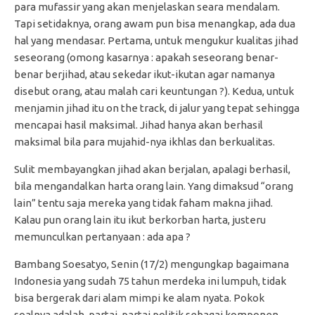
para mufassir yang akan menjelaskan seara mendalam.
Tapi setidaknya, orang awam pun bisa menangkap, ada dua
hal yang mendasar. Pertama, untuk mengukur kualitas jihad
seseorang (omong kasarnya : apakah seseorang benar-
benar berjihad, atau sekedar ikut-ikutan agar namanya
disebut orang, atau malah cari keuntungan ?). Kedua, untuk
menjamin jihad itu on the track, di jalur yang tepat sehingga
mencapai hasil maksimal. Jihad hanya akan berhasil
maksimal bila para mujahid-nya ikhlas dan berkualitas.
Sulit membayangkan jihad akan berjalan, apalagi berhasil,
bila mengandalkan harta orang lain. Yang dimaksud “orang
lain” tentu saja mereka yang tidak faham makna jihad.
Kalau pun orang lain itu ikut berkorban harta, justeru
memunculkan pertanyaan : ada apa ?
Bambang Soesatyo, Senin (17/2) mengungkap bagaimana
Indonesia yang sudah 75 tahun merdeka ini lumpuh, tidak
bisa bergerak dari alam mimpi ke alam nyata. Pokok
soalnya adalah, partai-partai politik sebagai komponen