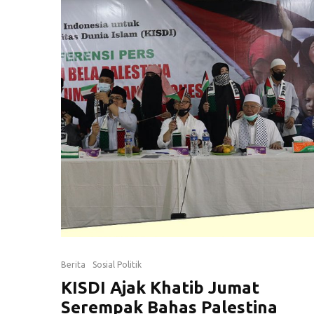
Berita
Sosial Politik
KISDI Ajak Khatib Jumat
Serempak Bahas Palestina