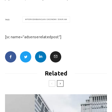
PERKEMBANGAN EKONOMI SYARIAH
TAGS
[sc name="adsenserelatedpost"]
Related