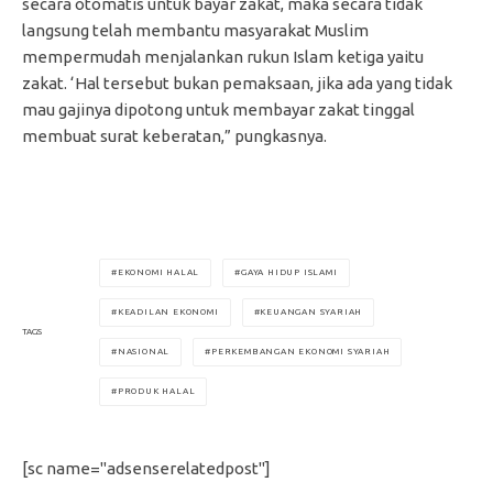
secara otomatis untuk bayar zakat, maka secara tidak
langsung telah membantu masyarakat Muslim
mempermudah menjalankan rukun Islam ketiga yaitu
zakat. ‘Hal tersebut bukan pemaksaan, jika ada yang tidak
mau gajinya dipotong untuk membayar zakat tinggal
membuat surat keberatan,” pungkasnya.
EKONOMI HALAL
GAYA HIDUP ISLAMI
KEADILAN EKONOMI
KEUANGAN SYARIAH
TAGS
NASIONAL
PERKEMBANGAN EKONOMI SYARIAH
PRODUK HALAL
[sc name="adsenserelatedpost"]