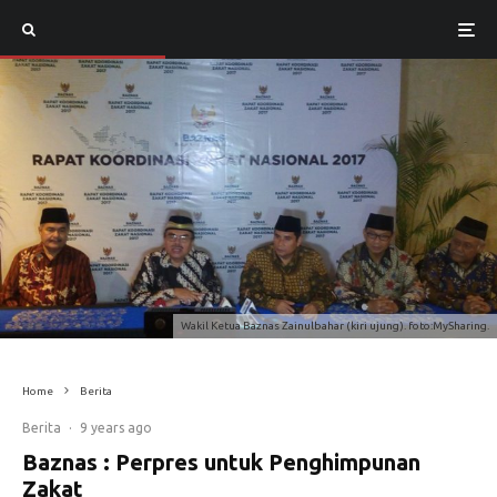
Wakil Ketua Baznas Zainulbahar (kiri ujung). foto:MySharing.
Home
Berita
Berita
·
9 years ago
Baznas : Perpres untuk Penghimpunan
Zakat