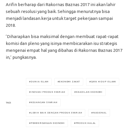
Arifin berharap dari Rakornas Baznas 2017 ini akan lahir
sebuah resolusi yang baik. Sehingga menurutnya bisa
menjadi landasan.kerja untuk target pekerjaan sampai
2018.
‘Diharapkan bisa maksimal dengan membuat rapat-rapat
komisi dan pleno yang isinya membicarakan isu strategis
mengenai empat hal yang dibahas di Rakornas Baznas 2017
in,’ pungkasnya.
DUNIA ISLAM
EKONOMI ZAKAT
GAYA HIDUP ISLAMI
INOVASI PRODUK SYARIAH
KEADILAN EKONOMI
KEUANGAN SYARIAH
TAGS
LEBIH BAIK DENGAN PRODUK SYARIAH
NASIONAL
PEMBERDAYAAN EKONOMI
PRODUK HALAL