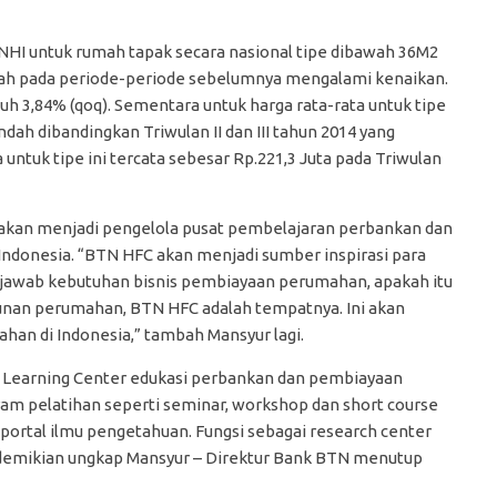
NHI untuk rumah tapak secara nasional tipe dibawah 36M2
lah pada periode-periode sebelumnya mengalami kenaikan.
uh 3,84% (qoq). Sementara untuk harga rata-rata untuk tipe
ndah dibandingkan Triwulan II dan III tahun 2014 yang
untuk tipe ini tercata sebesar Rp.221,3 Juta pada Triwulan
 akan menjadi pengelola pusat pembelajaran perbankan dan
Indonesia. “BTN HFC akan menjadi sumber inspirasi para
njawab kebutuhan bisnis pembiayaan perumahan, apakah itu
unan perumahan, BTN HFC adalah tempatnya. Ini akan
an di Indonesia,” tambah Mansyur lagi.
i Learning Center edukasi perbankan dan pembiayaan
m pelatihan seperti seminar, workshop dan short course
i portal ilmu pengetahuan. Fungsi sebagai research center
 demikian ungkap Mansyur – Direktur Bank BTN menutup