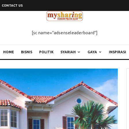
CONTACT US
[sc name="adsenseleaderboard"]
HOME
BISNIS
POLITIK
SYARIAH
GAYA
INSPIRASI