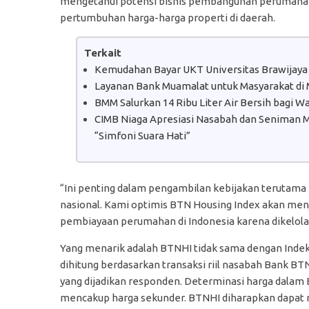
mengetahui potensi bisnis pembangunan perumahan p
pertumbuhan harga-harga properti di daerah.
Terkait
Kemudahan Bayar UKT Universitas Brawijaya
Layanan Bank Muamalat untuk Masyarakat di
BMM Salurkan 14 Ribu Liter Air Bersih bagi 
CIMB Niaga Apresiasi Nasabah dan Seniman Mu
“Simfoni Suara Hati”
“Ini penting dalam pengambilan kebijakan terutam
nasional. Kami optimis BTN Housing Index akan men
pembiayaan perumahan di Indonesia karena dikelola l
Yang menarik adalah BTNHI tidak sama dengan Indek
dihitung berdasarkan transaksi riil nasabah Bank 
yang dijadikan responden. Determinasi harga dala
mencakup harga sekunder. BTNHI diharapkan dapat m