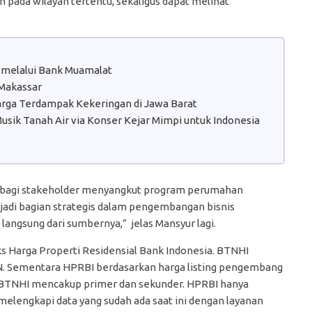
ada wilayah tertentu, sekaligus dapat melihat
 melalui Bank Muamalat
 Makassar
Warga Terdampak Kekeringan di Jawa Barat
sik Tanah Air via Konser Kejar Mimpi untuk Indonesia
a bagi stakeholder menyangkut program perumahan
jadi bagian strategis dalam pengembangan bisnis
angsung dari sumbernya,” jelas Mansyur lagi.
s Harga Properti Residensial Bank Indonesia. BTNHI
BTN. Sementara HPRBI berdasarkan harga listing pengembang
m BTNHI mencakup primer dan sekunder. HPRBI hanya
elengkapi data yang sudah ada saat ini dengan layanan