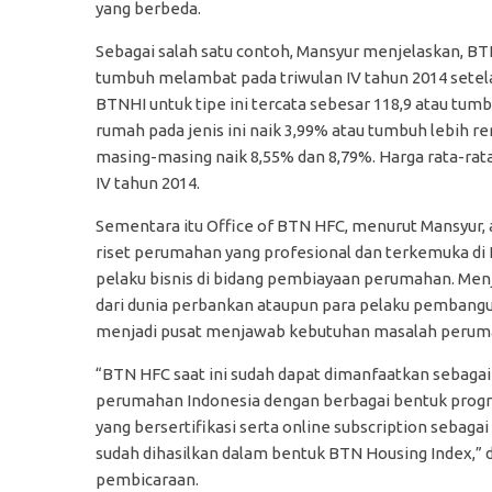
yang berbeda.
Sebagai salah satu contoh, Mansyur menjelaskan, BT
tumbuh melambat pada triwulan IV tahun 2014 sete
BTNHI untuk tipe ini tercata sebesar 118,9 atau tumb
rumah pada jenis ini naik 3,99% atau tumbuh lebih re
masing-masing naik 8,55% dan 8,79%. Harga rata-rata 
IV tahun 2014.
Sementara itu Office of BTN HFC, menurut Mansyur,
riset perumahan yang profesional dan terkemuka di 
pelaku bisnis di bidang pembiayaan perumahan. Me
dari dunia perbankan ataupun para pelaku pembang
menjadi pusat menjawab kebutuhan masalah perumah
“BTN HFC saat ini sudah dapat dimanfaatkan sebaga
perumahan Indonesia dengan berbagai bentuk progra
yang bersertifikasi serta online subscription sebaga
sudah dihasilkan dalam bentuk BTN Housing Index,”
pembicaraan.