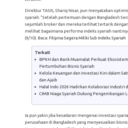
Direktur TASIS, Shariq Nisar, pun menyatakan opt
syariah. “Setelah pertemuan dengan Bangladesh Se
sejumlah broker dan mereka terlihat tertarik dengan
melihat bagaimana performa indeks syariah nantinya,”
(9/10). Baca:
Filipina Segera Miliki Sub Indeks Syariah
Terkait
BPKH dan Bank Muamalat Perkuat Ekosistem H
Pertumbuhan Bisnis Syariah
Kelola Keuangan dan Investasi Kini dalam S
dan Ajaib
Halal Indo 2026 Hadirkan Kolaborasi Industri
CIMB Niaga Syariah Dukung Pengembangan Lit
Ia pun yakin jika kesadaran mengenai investasi syar
perusahaan di Bangladesh yang menyesuaikan bisnisny