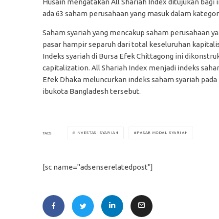
Husain mengatakan All Shariah Index ditujukan bagi 
ada 63 saham perusahaan yang masuk dalam kategori
Saham syariah yang mencakup saham perusahaan yang 
pasar hampir separuh dari total keseluruhan kapitalis
Indeks syariah di Bursa Efek Chittagong ini dikonst
capitalization. All Shariah Index menjadi indeks sa
Efek Dhaka meluncurkan indeks saham syariah pada b
ibukota Bangladesh tersebut.
INVESTASI SYARIAH
PASAR MODAL SYARIAH
TAGS
[sc name="adsenserelatedpost"]