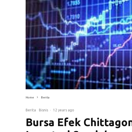
Home
Berita
Berita
Bisnis
·
12 years ago
Bursa Efek Chittagong