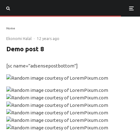
Home
Ekonomi Halal
·
12 years ago
Demo post 8
[sc name="adsensepostbottom"]