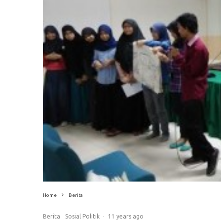
Home
Berita
Berita
Sosial Politik
·
11 years ago