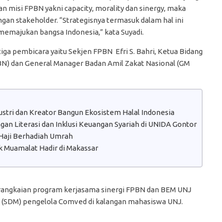
an misi FPBN yakni capacity, morality dan sinergy, maka
engan stakeholder. “Strategisnya termasuk dalam hal ini
emajukan bangsa Indonesia,” kata Suyadi.
tiga pembicara yaitu Sekjen FPBN Efri S. Bahri, Ketua Bidang
N) dan General Manager Badan Amil Zakat Nasional (GM
dustri dan Kreator Bangun Ekosistem Halal Indonesia
n Literasi dan Inklusi Keuangan Syariah di UNIDA Gontor
aji Berhadiah Umrah
 Muamalat Hadir di Makassar
rangkaian program kerjasama sinergi FPBN dan BEM UNJ
 (SDM) pengelola Comved di kalangan mahasiswa UNJ.