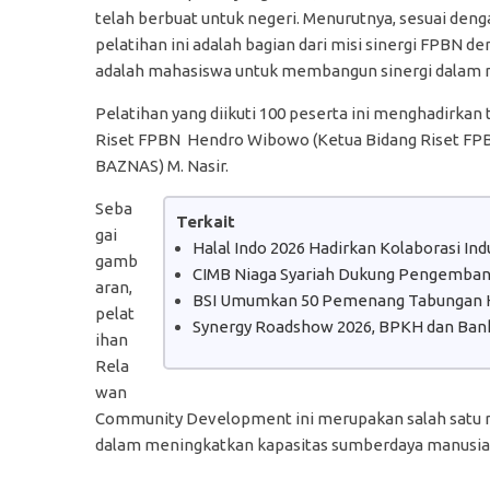
telah berbuat untuk negeri. Menurutnya, sesuai deng
pelatihan ini adalah bagian dari misi sinergi FPBN d
adalah mahasiswa untuk membangun sinergi dalam m
Pelatihan yang diikuti 100 peserta ini menghadirkan 
Riset FPBN Hendro Wibowo (Ketua Bidang Riset FPB
BAZNAS) M. Nasir.
Seba
Terkait
gai
Halal Indo 2026 Hadirkan Kolaborasi In
gamb
CIMB Niaga Syariah Dukung Pengembanga
aran,
BSI Umumkan 50 Pemenang Tabungan H
pelat
Synergy Roadshow 2026, BPKH dan Bank
ihan
Rela
wan
Community Development ini merupakan salah satu 
dalam meningkatkan kapasitas sumberdaya manusia