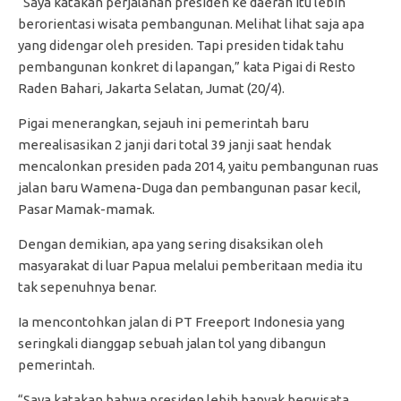
“Saya katakan perjalanan presiden ke daerah itu lebih
berorientasi wisata pembangunan. Melihat lihat saja apa
yang didengar oleh presiden. Tapi presiden tidak tahu
pembangunan konkret di lapangan,” kata Pigai di Resto
Raden Bahari, Jakarta Selatan, Jumat (20/4).
Pigai menerangkan, sejauh ini pemerintah baru
merealisasikan 2 janji dari total 39 janji saat hendak
mencalonkan presiden pada 2014, yaitu pembangunan ruas
jalan baru Wamena-Duga dan pembangunan pasar kecil,
Pasar Mamak-mamak.
Dengan demikian, apa yang sering disaksikan oleh
masyarakat di luar Papua melalui pemberitaan media itu
tak sepenuhnya benar.
Ia mencontohkan jalan di PT Freeport Indonesia yang
seringkali dianggap sebuah jalan tol yang dibangun
pemerintah.
“Saya katakan bahwa presiden lebih banyak berwisata