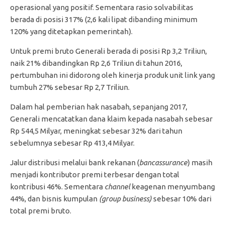
operasional yang positif. Sementara rasio solvabilitas
berada di posisi 317% (2,6 kali lipat dibanding minimum
120% yang ditetapkan pemerintah).
Untuk premi bruto Generali berada di posisi Rp 3,2 Triliun,
naik 21% dibandingkan Rp 2,6 Triliun di tahun 2016,
pertumbuhan ini didorong oleh kinerja produk unit link yang
tumbuh 27% sebesar Rp 2,7 Triliun.
Dalam hal pemberian hak nasabah, sepanjang 2017,
Generali mencatatkan dana klaim kepada nasabah sebesar
Rp 544,5 Milyar, meningkat sebesar 32% dari tahun
sebelumnya sebesar Rp 413,4 Milyar.
Jalur distribusi melalui bank rekanan (
bancassurance
) masih
menjadi kontributor premi terbesar dengan total
kontribusi 46%. Sementara
channel
keagenan menyumbang
44%, dan bisnis kumpulan
(group business)
sebesar 10% dari
total premi bruto.