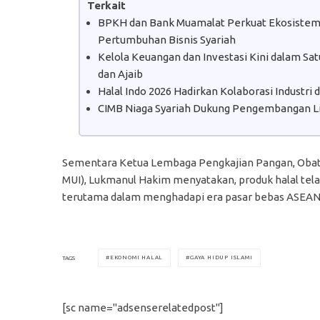
Terkait
BPKH dan Bank Muamalat Perkuat Ekosistem H
Pertumbuhan Bisnis Syariah
Kelola Keuangan dan Investasi Kini dalam S
dan Ajaib
Halal Indo 2026 Hadirkan Kolaborasi Industri
CIMB Niaga Syariah Dukung Pengembangan Lit
Sementara Ketua Lembaga Pengkajian Pangan, Obat
MUI), Lukmanul Hakim menyatakan, produk halal tela
terutama dalam menghadapi era pasar bebas ASEAN 
EKONOMI HALAL
GAYA HIDUP ISLAMI
TAGS
[sc name="adsenserelatedpost"]