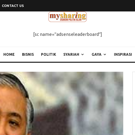
CONTACT US
[sc name="adsenseleaderboard"]
HOME
BISNIS
POLITIK
SYARIAH
GAYA
INSPIRASI