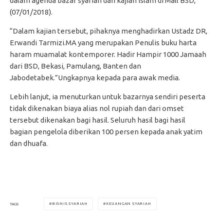
dalam agenda bazar syariah dan kajian islam di Mall BSD,
(07/01/2018).
“Dalam kajian tersebut, pihaknya menghadirkan Ustadz DR,
Erwandi Tarmizi.MA yang merupakan Penulis buku harta
haram muamalat kontemporer. Hadir Hampir 1000 Jamaah
dari BSD, Bekasi, Pamulang, Banten dan
Jabodetabek.”Ungkapnya kepada para awak media.
Lebih lanjut, ia menuturkan untuk bazarnya sendiri peserta
tidak dikenakan biaya alias nol rupiah dan dari omset
tersebut dikenakan bagi hasil. Seluruh hasil bagi hasil
bagian pengelola diberikan 100 persen kepada anak yatim
dan dhuafa.
BISNIS SYARIAH
KEUANGAN SYARIAH
TAGS