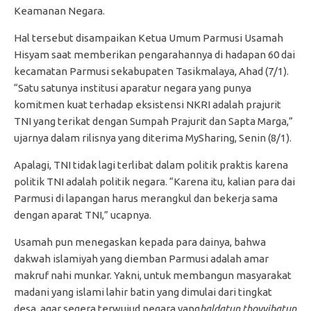
Keamanan Negara.
Hal tersebut disampaikan Ketua Umum Parmusi Usamah
Hisyam saat memberikan pengarahannya di hadapan 60 dai
kecamatan Parmusi sekabupaten Tasikmalaya, Ahad (7/1).
“Satu satunya institusi aparatur negara yang punya
komitmen kuat terhadap eksistensi NKRI adalah prajurit
TNI yang terikat dengan Sumpah Prajurit dan Sapta Marga,”
ujarnya dalam rilisnya yang diterima MySharing, Senin (8/1).
Apalagi, TNI tidak lagi terlibat dalam politik praktis karena
politik TNI adalah politik negara. “Karena itu, kalian para dai
Parmusi di lapangan harus merangkul dan bekerja sama
dengan aparat TNI,” ucapnya.
Usamah pun menegaskan kepada para dainya, bahwa
dakwah islamiyah yang diemban Parmusi adalah amar
makruf nahi munkar. Yakni, untuk membangun masyarakat
madani yang islami lahir batin yang dimulai dari tingkat
desa, agar segera terwujud negara yang
baldatun thoyyibatun