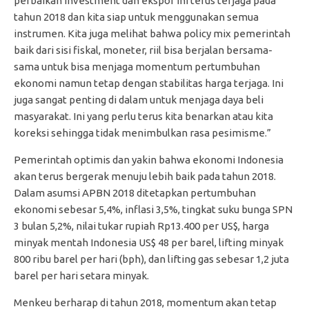
perbaikan investment dan ekspor ini terus terjaga pada
tahun 2018 dan kita siap untuk menggunakan semua
instrumen. Kita juga melihat bahwa policy mix pemerintah
baik dari sisi fiskal, moneter, riil bisa berjalan bersama-
sama untuk bisa menjaga momentum pertumbuhan
ekonomi namun tetap dengan stabilitas harga terjaga. Ini
juga sangat penting di dalam untuk menjaga daya beli
masyarakat. Ini yang perlu terus kita benarkan atau kita
koreksi sehingga tidak menimbulkan rasa pesimisme.”
Pemerintah optimis dan yakin bahwa ekonomi Indonesia
akan terus bergerak menuju lebih baik pada tahun 2018.
Dalam asumsi APBN 2018 ditetapkan pertumbuhan
ekonomi sebesar 5,4%, inflasi 3,5%, tingkat suku bunga SPN
3 bulan 5,2%, nilai tukar rupiah Rp13.400 per US$, harga
minyak mentah Indonesia US$ 48 per barel, lifting minyak
800 ribu barel per hari (bph), dan lifting gas sebesar 1,2 juta
barel per hari setara minyak.
Menkeu berharap di tahun 2018, momentum akan tetap