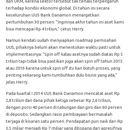
dan UKM, karena sektor tersebut tak terlalu terpengaruh
terhadap kondisi ekonomi global. Di tahun ini secara
keseluruhan UUS Bank Danamon menargetkan
pertumbuhan 30 persen. “Inginnya akhir tahun ini aset kami
bisa mencapai Rp 4 triliun,” cetus Herry.
Namun kendati sudah menyiapkan roadmap pemisahan
UUS, pihaknya belum akan menentukan waktu pasti untuk
implementasinya. “Spin off kalau asetnya sudah diatas Rp 5
triliun tapi tidak bisa pastikan juga akan spin off tahun 2015
atau 2016 karena untuk spin off itu kan butuh proses, yang
penting sekarang kami tumbuhkan dulu bisnis yang ada,”
jelas Herry.
Pada kuartal I 2014 UUS Bank Danamon mencatat aset Rp
2,8 triliun dan dana pihak ketiga sebesar Rp 2,6 triliun,
dengan porsi 40 persen di tabungan dan giro dan 60 persen
di deposito. Sedangkan rasio pembiayaan bermasalah
terjaga di kisaran satu persen. Pendapatan pun naik dari Rp
3,5 miliar menjadi Rp 7 miliar yang ditopang dari agresifnya