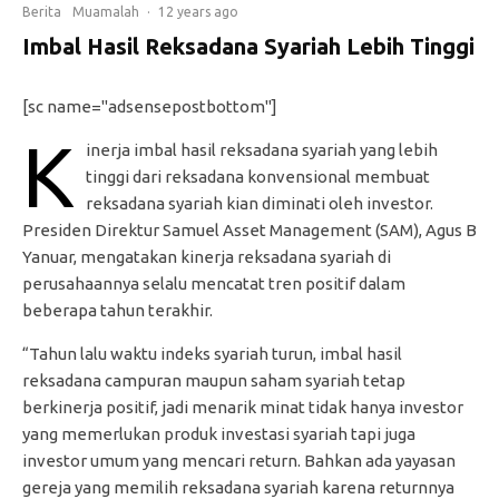
Berita
Muamalah
·
12 years ago
Imbal Hasil Reksadana Syariah Lebih Tinggi
[sc name="adsensepostbottom"]
K
inerja imbal hasil reksadana syariah yang lebih
tinggi dari reksadana konvensional membuat
reksadana syariah kian diminati oleh investor.
Presiden Direktur Samuel Asset Management (SAM), Agus B
Yanuar, mengatakan kinerja reksadana syariah di
perusahaannya selalu mencatat tren positif dalam
beberapa tahun terakhir.
“Tahun lalu waktu indeks syariah turun, imbal hasil
reksadana campuran maupun saham syariah tetap
berkinerja positif, jadi menarik minat tidak hanya investor
yang memerlukan produk investasi syariah tapi juga
investor umum yang mencari return. Bahkan ada yayasan
gereja yang memilih reksadana syariah karena returnnya