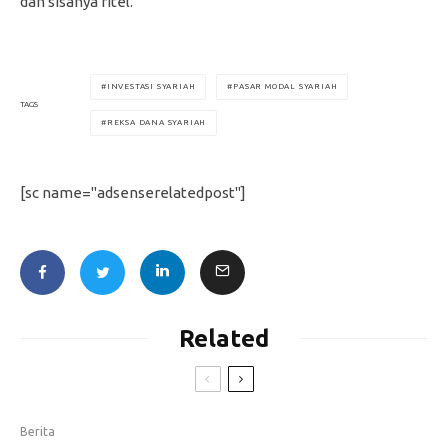
dan sisanya ritel.
INVESTASI SYARIAH
PASAR MODAL SYARIAH
TAGS
REKSA DANA SYARIAH
[sc name="adsenserelatedpost"]
Related
Berita