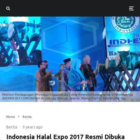
Menteri Perdagangan (Mendag) Enggartiasto Lukita memukul bedug tanda diresmikannya
INDHEX 2017 LPPOM MUI di Gedung Smesco, Jakarta, Kamis (16/11). foto:MySharing.
Home
Berita
Berita
·
9 years ago
Indonesia Halal Expo 2017 Resmi Dibuka