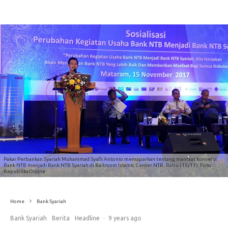
Pakar Perbankan Syariah Muhammad Syafii Antonio memaparkan tentang manfaat konversi
Bank NTB menjadi Bank NTB Syariah di Ballroom Islamic Center NTB, Rabu (15/11). Foto:
RepublikaOnline
Home
Bank Syariah
Bank Syariah
Berita
Headline
·
9 years ago