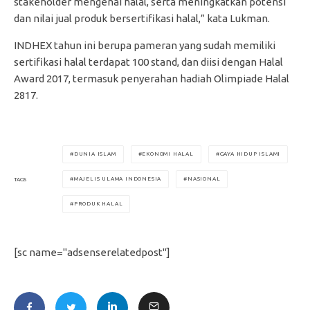
stakeholder mengenai halal, serta meningkatkan potensi
dan nilai jual produk bersertifikasi halal,” kata Lukman.
INDHEX tahun ini berupa pameran yang sudah memiliki
sertifikasi halal terdapat 100 stand, dan diisi dengan Halal
Award 2017, termasuk penyerahan hadiah Olimpiade Halal
2817.
DUNIA ISLAM
EKONOMI HALAL
GAYA HIDUP ISLAMI
MAJELIS ULAMA INDONESIA
NASIONAL
TAGS
PRODUK HALAL
[sc name="adsenserelatedpost"]