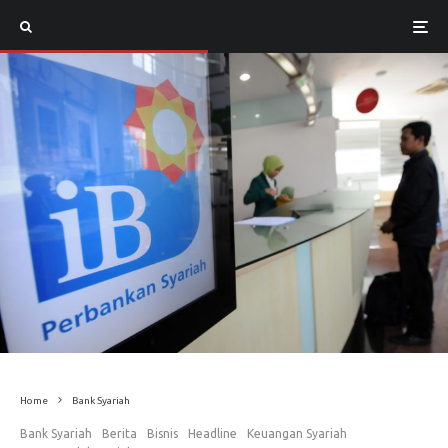
Home
Bank Syariah
Bank Syariah
Berita
Bisnis
Headline
Keuangan Syariah