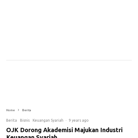
Suasana Forum Riset Ekonomi dan Keuangan Syariah (FREKS) XVI di Mataram tahun 2016 lalu.
Home
Berita
Berita
Bisnis
Keuangan Syariah
·
9 years ago
OJK Dorong Akademisi Majukan Industri
Keuangan Syariah