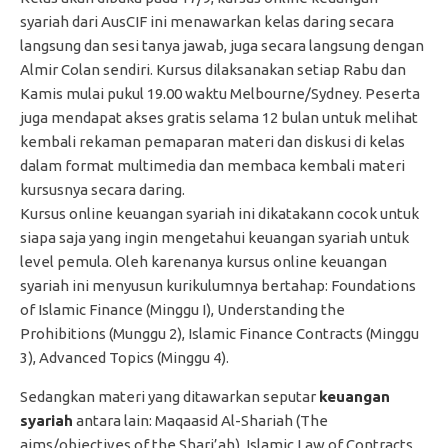
syariah dari AusCIF ini menawarkan kelas daring secara
langsung dan sesi tanya jawab, juga secara langsung dengan
Almir Colan sendiri. Kursus dilaksanakan setiap Rabu dan
Kamis mulai pukul 19.00 waktu Melbourne/Sydney. Peserta
juga mendapat akses gratis selama 12 bulan untuk melihat
kembali rekaman pemaparan materi dan diskusi di kelas
dalam format multimedia dan membaca kembali materi
kursusnya secara daring.
Kursus online keuangan syariah ini dikatakann cocok untuk
siapa saja yang ingin mengetahui keuangan syariah untuk
level pemula. Oleh karenanya kursus online keuangan
syariah ini menyusun kurikulumnya bertahap: Foundations
of Islamic Finance (Minggu I), Understanding the
Prohibitions (Munggu 2), Islamic Finance Contracts (Minggu
3), Advanced Topics (Minggu 4).
Sedangkan materi yang ditawarkan seputar
keuangan
syariah
antara lain: Maqaasid Al-Shariah (The
aims/objectives of the Shari’ah), Islamic Law of Contracts