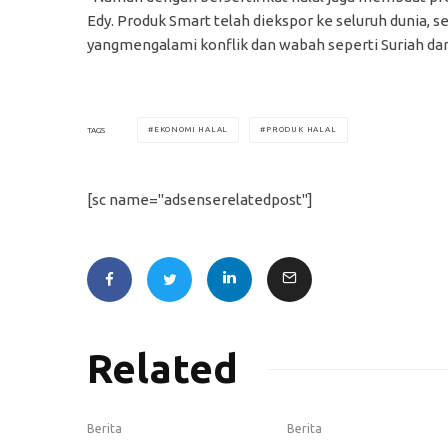
Edy. Produk Smart telah diekspor ke seluruh dunia, s
yangmengalami konflik dan wabah seperti Suriah dan
EKONOMI HALAL
PRODUK HALAL
TAGS
[sc name="adsenserelatedpost"]
Related
Berita
Berita