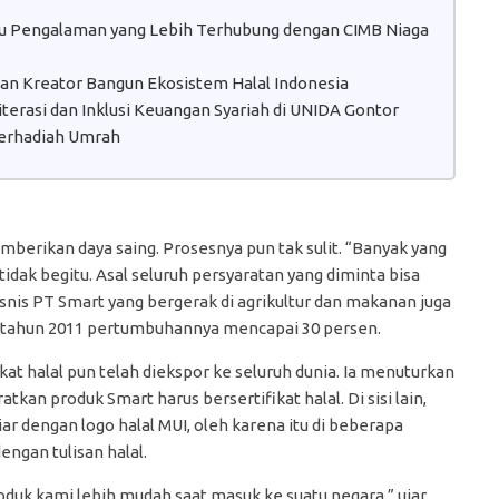
atu Pengalaman yang Lebih Terhubung dengan CIMB Niaga
 dan Kreator Bangun Ekosistem Halal Indonesia
erasi dan Inklusi Keuangan Syariah di UNIDA Gontor
erhadiah Umrah
mberikan daya saing. Prosesnya pun tak sulit. “Banyak yang
 tidak begitu. Asal seluruh persyaratan yang diminta bisa
isnis PT Smart yang bergerak di agrikultur dan makanan juga
di tahun 2011 pertumbuhannya mencapai 30 persen.
at halal pun telah diekspor ke seluruh dunia. Ia menuturkan
an produk Smart harus bersertifikat halal. Di sisi lain,
ar dengan logo halal MUI, oleh karena itu di beberapa
engan tulisan halal.
duk kami lebih mudah saat masuk ke suatu negara,” ujar