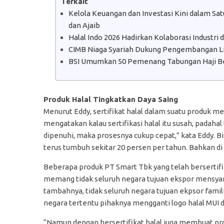
Terkait
Kelola Keuangan dan Investasi Kini dalam S
dan Ajaib
Halal Indo 2026 Hadirkan Kolaborasi Industri
CIMB Niaga Syariah Dukung Pengembangan Lit
BSI Umumkan 50 Pemenang Tabungan Haji B
Produk Halal Tingkatkan Daya Saing
Menurut Eddy, sertifikat halal dalam suatu produk me
mengatakan kalau sertifikasi halal itu susah, padahal
dipenuhi, maka prosesnya cukup cepat,” kata Eddy. B
terus tumbuh sekitar 20 persen per tahun. Bahkan 
Beberapa produk PT Smart Tbk yang telah bersertifik
memang tidak seluruh negara tujuan ekspor mensyaratk
tambahnya, tidak seluruh negara tujuan ekpsor famili
negara tertentu pihaknya mengganti logo halal MUI d
“Namun dengan bersertifikat halal juga membuat pro