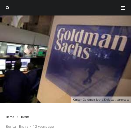
Kantor Goldman Sachs. Dok: wallstreetotc
Home
Berita
Berita
Bisnis
·
12 years ago