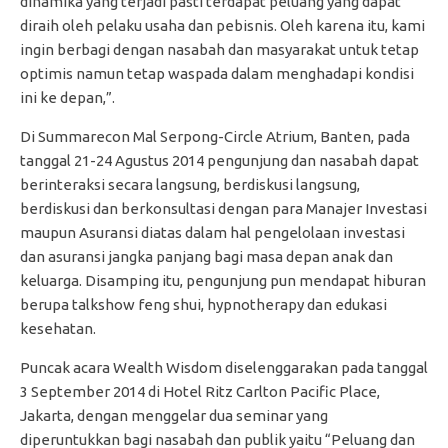
dinamika yang terjadi pasti terdapat peluang yang dapat
diraih oleh pelaku usaha dan pebisnis. Oleh karena itu, kami
ingin berbagi dengan nasabah dan masyarakat untuk tetap
optimis namun tetap waspada dalam menghadapi kondisi
ini ke depan,”.
Di Summarecon Mal Serpong-Circle Atrium, Banten, pada
tanggal 21-24 Agustus 2014 pengunjung dan nasabah dapat
berinteraksi secara langsung, berdiskusi langsung,
berdiskusi dan berkonsultasi dengan para Manajer Investasi
maupun Asuransi diatas dalam hal pengelolaan investasi
dan asuransi jangka panjang bagi masa depan anak dan
keluarga. Disamping itu, pengunjung pun mendapat hiburan
berupa talkshow feng shui, hypnotherapy dan edukasi
kesehatan.
Puncak acara Wealth Wisdom diselenggarakan pada tanggal
3 September 2014 di Hotel Ritz Carlton Pacific Place,
Jakarta, dengan menggelar dua seminar yang
diperuntukkan bagi nasabah dan publik yaitu “Peluang dan