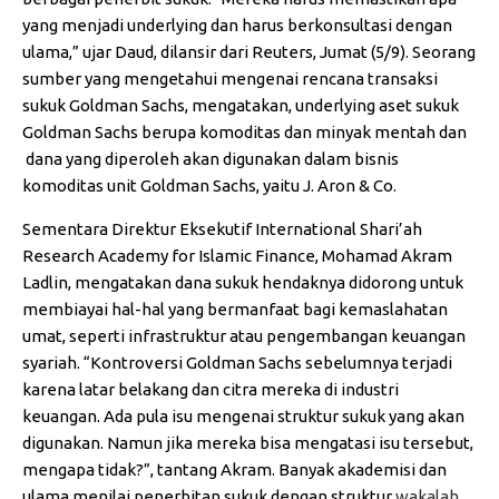
yang menjadi underlying dan harus berkonsultasi dengan
ulama,” ujar Daud, dilansir dari Reuters, Jumat (5/9).
Seorang
sumber yang mengetahui mengenai rencana transaksi
sukuk Goldman Sachs, mengatakan, underlying aset sukuk
Goldman Sachs berupa komoditas dan minyak mentah dan
dana yang diperoleh akan digunakan dalam bisnis
komoditas unit Goldman Sachs, yaitu J. Aron & Co.
Sementara Direktur Eksekutif International Shari’ah
Research Academy for Islamic Finance, Mohamad Akram
Ladlin, mengatakan dana sukuk hendaknya didorong untuk
membiayai hal-hal yang bermanfaat bagi kemaslahatan
umat, seperti infrastruktur atau pengembangan keuangan
syariah. “Kontroversi Goldman Sachs sebelumnya terjadi
karena latar belakang dan citra mereka di industri
keuangan. Ada pula isu mengenai struktur sukuk yang akan
digunakan. Namun jika mereka bisa mengatasi isu tersebut,
mengapa tidak?”, tantang Akram. Banyak akademisi dan
ulama menilai penerbitan sukuk dengan struktur
wakalah