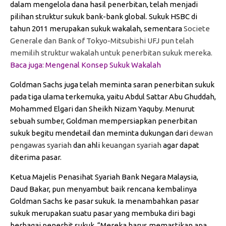
dalam mengelola dana hasil penerbitan, telah menjadi
pilihan struktur sukuk bank-bank global. Sukuk HSBC di
tahun 2011 merupakan sukuk wakalah, sementara
Societe
Generale dan Bank of Tokyo-Mitsubishi UFJ pun telah
memilih struktur wakalah untuk penerbitan sukuk mereka.
Baca juga:
Mengenal Konsep Sukuk Wakalah
Goldman Sachs juga telah meminta saran penerbitan sukuk
pada tiga ulama terkemuka, yaitu Abdul Sattar Abu Ghuddah,
Mohammed Elgari dan Sheikh Nizam Yaquby. Menurut
sebuah sumber, Goldman mempersiapkan penerbitan
sukuk begitu mendetail dan meminta dukungan dari
dewan
pengawas syariah
dan ahli
keuangan syariah
agar dapat
diterima pasar.
Ketua Majelis Penasihat Syariah Bank Negara Malaysia,
Daud Bakar, pun menyambut baik rencana kembalinya
Goldman Sachs ke pasar sukuk. Ia menambahkan pasar
sukuk merupakan suatu pasar yang membuka diri bagi
berbagai penerbit sukuk. “Mereka harus memastikan apa