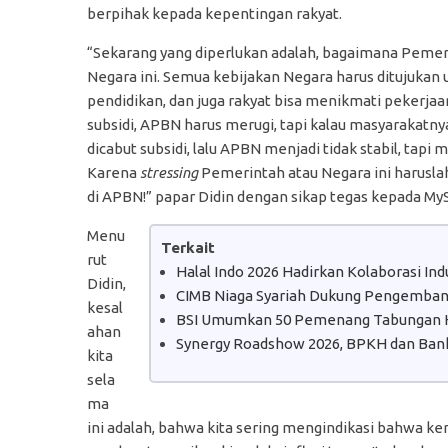
berpihak kepada kepentingan rakyat.
“Sekarang yang diperlukan adalah, bagaimana Pemerint
Negara ini. Semua kebijakan Negara harus ditujukan 
pendidikan, dan juga rakyat bisa menikmati pekerj
subsidi, APBN harus merugi, tapi kalau masyarakatny
dicabut subsidi, lalu APBN menjadi tidak stabil, tapi
Karena
stressing
Pemerintah atau Negara ini harusla
di APBN!” papar Didin dengan sikap tegas kepada MySh
Menu
Terkait
rut
Halal Indo 2026 Hadirkan Kolaborasi In
Didin,
CIMB Niaga Syariah Dukung Pengembanga
kesal
BSI Umumkan 50 Pemenang Tabungan H
ahan
Synergy Roadshow 2026, BPKH dan Bank
kita
sela
ma
ini adalah, bahwa kita sering mengindikasi bahwa k