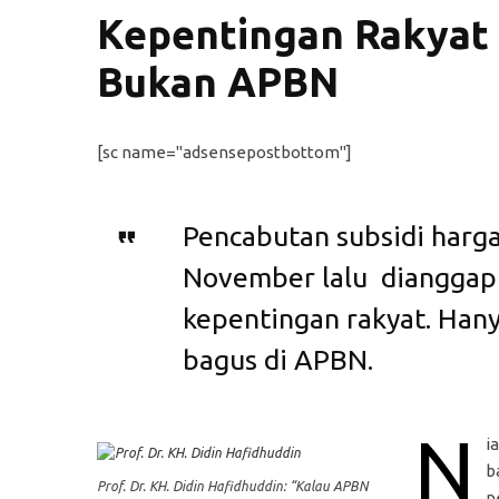
Kepentingan Rakyat 
Bukan APBN
[sc name="adsensepostbottom"]
Pencabutan subsidi harg
November lalu dianggap 
kepentingan rakyat. Han
bagus di APBN.
N
i
b
Prof. Dr. KH. Didin Hafidhuddin: “Kalau APBN
p