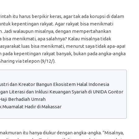
ah itu harus berpikir keras, agar tak ada korupsi di dalam
untuk kepentingan rakyat. Agar rakyat bisa menikmati
aan. Jadi walaupun misalnya, dengan mempertahankan
a bisa menikmati, apa salahnya? Kalau misalnya tidak
 masyarakat luas bisa menikmati, menurut saya tidak apa-apa!
h pada kepentingan rakyat banyak, bukan pada angka-angka
aring via telepon (9/12/).
dustri dan Kreator Bangun Ekosistem Halal Indonesia
n Literasi dan Inklusi Keuangan Syariah di UNIDA Gontor
aji Berhadiah Umrah
 Muamalat Hadir di Makassar
emakmuran itu hanya diukur dengan angka-angka. “Misalnya,