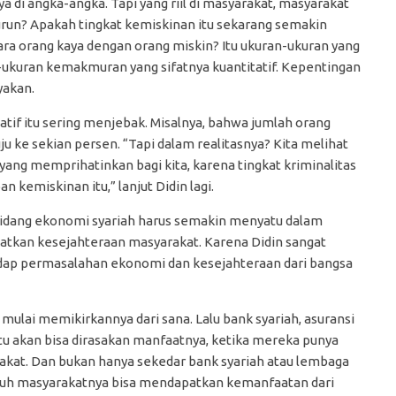
nya di angka-angka. Tapi yang riil di masyarakat, masyarakat
urun? Apakah tingkat kemiskinan itu sekarang semakin
ara orang kaya dengan orang miskin? Itu ukuran-ukuran yang
-ukuran kemakmuran yang sifatnya kuantitatif. Kepentingan
yakan.
tatif itu sering menjebak. Misalnya, bahwa jumlah orang
ju ke sekian persen. “Tapi dalam realitasnya? Kita melihat
 yang memprihatinkan bagi kita, karena tingkat kriminalitas
n kemiskinan itu,” lanjut Didin lagi.
i bidang ekonomi syariah harus semakin menyatu dalam
katkan kesejahteraan masyarakat. Karena Didin sangat
ap permasalahan ekonomi dan kesejahteraan dari bangsa
 mulai memikirkannya dari sana. Lalu bank syariah, asuransi
 itu akan bisa dirasakan manfaatnya, ketika mereka punya
kat. Dan bukan hanya sekedar bank syariah atau lembaga
 jauh masyarakatnya bisa mendapatkan kemanfaatan dari