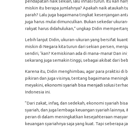
pendapatan naik sekian, lalu inflasi turun. Itu kan ha
miskin itu berapa jumlahnya? Apakah naik ataukah t
parah? Lalu juga bagaimana tingkat kesenjangan ant
juga harus mulai dimunculkan. Bukan sekedar ukuran
rakyat harus didahulukan,” ungkap Didin mempertan
Lebih lanjut Didin, ukuran-ukuran yang bersifat kuan
miskin di Negara kita turun dari sekian persen, menju
sendiri, ‘kan? Kemiskinan ada di mana-mana! Dan ini
sekarang juga semakin tinggi, sebagai akibat dari beba
Karena itu, Didin menghimbau, agar para praktisi d
pikiran dan juga visinya, tentang bagaimana mening
meyakini,
ekonomi syariah bisa menjadi solusi
terhad
Indonesia ini.
“Dari zakat, infaq, dan sedekah, ekonomi syariah bisa
syariah, dan juga lembaga keuangan syariah lainnya,
peran di dalam meningkatkan kesejahteraan masyara
keuangan syariahnya saja yang kuat. Tapi seberapa