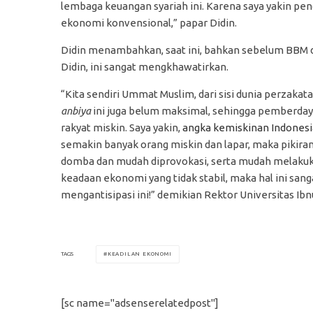
lembaga keuangan syariah ini. Karena saya yakin pe
ekonomi konvensional,” papar Didin.
Didin menambahkan, saat ini, bahkan sebelum BBM d
Didin, ini sangat mengkhawatirkan.
“Kita sendiri Ummat Muslim, dari sisi dunia perzak
anbiya
ini juga belum maksimal, sehingga pemberda
rakyat miskin. Saya yakin,
angka kemiskinan Indonesi
semakin banyak orang miskin dan lapar, maka pikira
domba dan mudah diprovokasi, serta mudah melakukan
keadaan ekonomi yang tidak stabil, maka hal ini s
mengantisipasi ini!” demikian Rektor Universitas Ib
KEADILAN EKONOMI
TAGS
[sc name="adsenserelatedpost"]