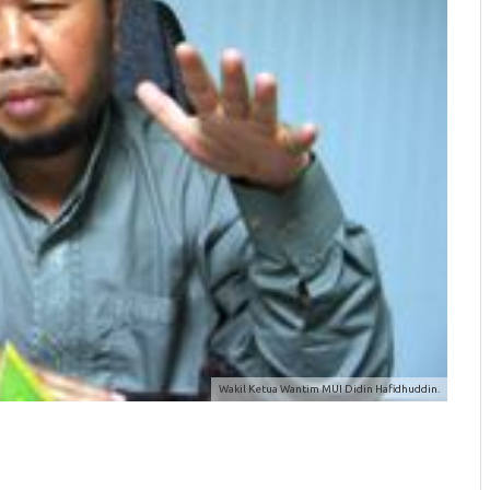
Wakil Ketua Wantim MUI Didin Hafidhuddin.