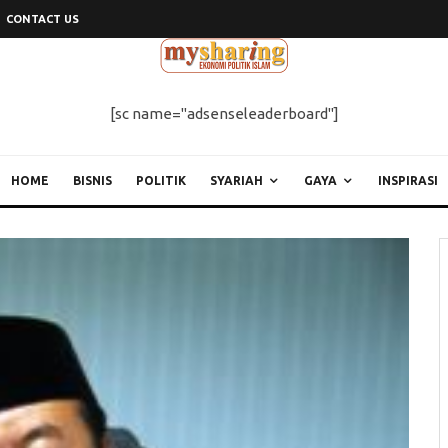
CONTACT US
[sc name="adsenseleaderboard"]
HOME
BISNIS
POLITIK
SYARIAH
GAYA
INSPIRASI