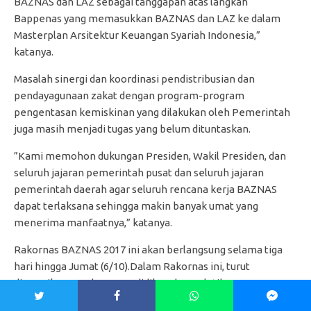
BAZNAS dan LAZ sebagai tanggapan atas langkah
Bappenas yang memasukkan BAZNAS dan LAZ ke dalam
Masterplan Arsitektur Keuangan Syariah Indonesia,”
katanya.
Masalah sinergi dan koordinasi pendistribusian dan
pendayagunaan zakat dengan program-program
pengentasan kemiskinan yang dilakukan oleh Pemerintah
juga masih menjadi tugas yang belum dituntaskan.
”Kami memohon dukungan Presiden, Wakil Presiden, dan
seluruh jajaran pemerintah pusat dan seluruh jajaran
pemerintah daerah agar seluruh rencana kerja BAZNAS
dapat terlaksana sehingga makin banyak umat yang
menerima manfaatnya,” katanya.
Rakornas BAZNAS 2017 ini akan berlangsung selama tiga
hari hingga Jumat (6/10).Dalam Rakornas ini, turut
diresmikan Lembaga Pendidikan dan Pelatihan BAZNAS
dan Lembaga Sertifikasi Profesi BAZNAS oleh Menteri