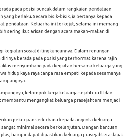
erada pada posisi puncak dalam rangkaian pendataan
yang berlaku. Secara bisik-bisik, ia bertanya kepada
at pendataan. Keluarha ini terkejut, selama ini memang
ebih sering ikut arisan dengan acara makan-makan di
i kegiatan sosial di lingkungannya. Dalam renungan
a dirinya berada pada posisi yang terhormat karena rajin
n iklas menyumbang pada kegiatan bersama keluarga yang
wa hidup kaya raya tanpa rasa empati kepada sesamanya
 kampungnya.
ampungnya, kelompok kerja keluarga sejahtera III dan
untuk membantu mengangkat keluarga prasejahtera menjadi
ikan pekerjaan sederhana kepada anggota keluarga
 sangat minimal secara berkelanjutan. Dengan bantuan
II plus, hampir dapat dipastikan keluarga prasejahtera dapat