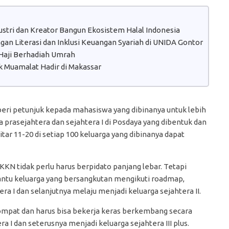
dustri dan Kreator Bangun Ekosistem Halal Indonesia
n Literasi dan Inklusi Keuangan Syariah di UNIDA Gontor
aji Berhadiah Umrah
 Muamalat Hadir di Makassar
beri petunjuk kepada mahasiswa yang dibinanya untuk lebih
rasejahtera dan sejahtera I di Posdaya yang dibentuk dan
tar 11-20 di setiap 100 keluarga yang dibinanya dapat
KN tidak perlu harus berpidato panjang lebar. Tetapi
tu keluarga yang bersangkutan mengikuti roadmap,
ra I dan selanjutnya melaju menjadi keluarga sejahtera II.
lompat dan harus bisa bekerja keras berkembang secara
 I dan seterusnya menjadi keluarga sejahtera III plus.