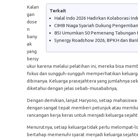
Kalan
Terkait
gan
Halal Indo 2026 Hadirkan Kolaborasi In
dose
CIMB Niaga Syariah Dukung Pengembanga
n
BSI Umumkan 50 Pemenang Tabungan H
bany
Synergy Roadshow 2026, BPKH dan Bank
ak
yang
bersy
ukur karena melalui pelatihan ini, mereka bisa mem
fokus dan sungguh-sungguh memperhatikan keluarga p
dibinanya. Keluarga prasejahtera yang jumlahnya seki
diketahui dengan jelas sebab-musababnya,
Dengan demikian, lanjut Haryono, setiap mahasiswa K
dengan sangat tepat memberi petunjuk atau memban
rancangan kerja keras untuk menjadi keluarga sejahte
Menurutnya, setiap keluarga tidak perlu melompat-
bertahap memenuhi syarat menjadi keluarga sejahtera