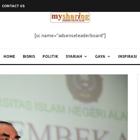
CONTACT US
[sc name="adsenseleaderboard"]
HOME
BISNIS
POLITIK
SYARIAH
GAYA
INSPIRASI