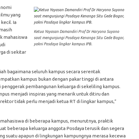
konomi
 ilmu yang
ecil. Ia
 masih
Ketua Yayasan Damandiri Prof Dr Haryono Suyono
ak mahasiswa
saat mengunjungi Posdaya Kenanga Situ Gede Bogor,
yakni Posdaya lingkar kampus IPB.
udi
a di sekitar
iah bagaimana seluruh kampus secara serentak
patkan kampus bukan dengan pakar tinggi di antara
i penggerak pembangunan keluarga di sekeliling kampus.
mpus menjadi inspiras yang menarik untuk ditiru dan
ektor tidak perlu menjadi ketua RT di lingkar kampus,”
n mahasiswa di beberapa kampus, menurutnya, praktik
at beberapa keluarga anggota Posdaya terusik dan segera
kurang suatu apapun di lingkungan kampungnya merasa kecewa