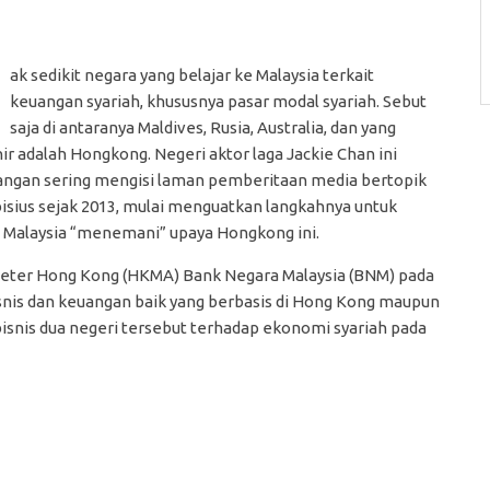
ak sedikit negara yang belajar ke Malaysia terkait
keuangan syariah, khususnya pasar modal syariah. Sebut
saja di antaranya Maldives, Rusia, Australia, dan yang
ir adalah Hongkong. Negeri aktor laga Jackie Chan ini
angan sering mengisi laman pemberitaan media bertopik
isius sejak 2013, mulai menguatkan langkahnya untuk
i, Malaysia “menemani” upaya Hongkong ini.
neter Hong Kong (HKMA) Bank Negara Malaysia (BNM) pada
snis dan keuangan baik yang berbasis di Hong Kong maupun
bisnis dua negeri tersebut terhadap ekonomi syariah pada