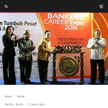
Home
Berita
Berita
Bisnis
·
12 years ago