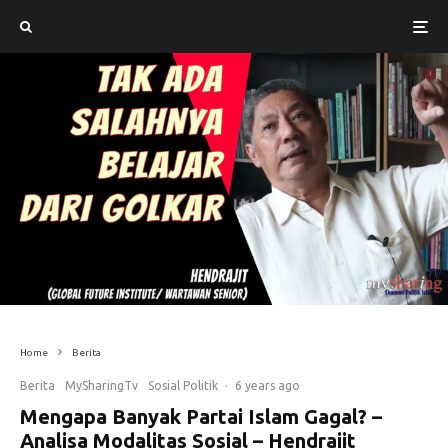
Home
Berita
Berita
MySharingTv
Sosial Politik
·
6 years ago
Mengapa Banyak Partai Islam Gagal? –
Analisa Modalitas Sosial – Hendrajit