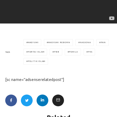
MASYUMI
MASYUMI REBORN
NASIONA
PAN
PARTAI ISLAM
PBB
PEMILU
PKS
TAGS
POLITIK ISLAM
[sc name="adsenserelatedpost"]