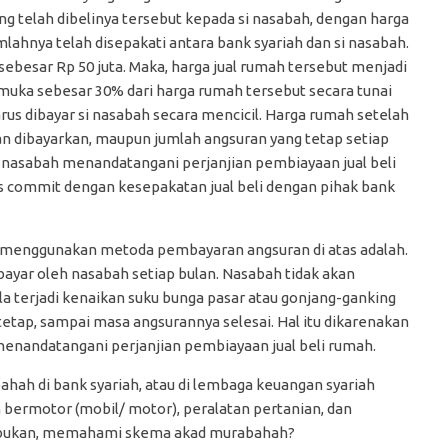
g telah dibelinya tersebut kepada si nasabah, dengan harga
ahnya telah disepakati antara bank syariah dan si nasabah.
sebesar Rp 50 juta. Maka, harga jual rumah tersebut menjadi
muka sebesar 30% dari harga rumah tersebut secara tunai
us dibayar si nasabah secara mencicil. Harga rumah setelah
n dibayarkan, maupun jumlah angsuran yang tetap setiap
a nasabah menandatangani perjanjian pembiayaan jual beli
s commit dengan kesepakatan jual beli dengan pihak bank
g menggunakan metoda pembayaran angsuran di atas adalah.
bayar oleh nasabah setiap bulan. Nasabah tidak akan
a terjadi kenaikan suku bunga pasar atau gonjang-ganking
etap, sampai masa angsurannya selesai. Hal itu dikarenakan
 menandatangani perjanjian pembiayaan jual beli rumah.
hah di bank syariah, atau di lembaga keuangan syariah
n bermotor (mobil/ motor), peralatan pertanian, dan
ah bukan, memahami skema akad murabahah?