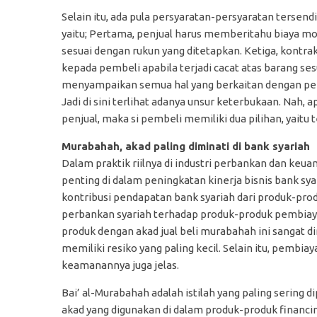
Selain itu, ada pula persyaratan-persyaratan tersend
yaitu; Pertama, penjual harus memberitahu biaya mo
sesuai dengan rukun yang ditetapkan. Ketiga, kontra
kepada pembeli apabila terjadi cacat atas barang se
menyampaikan semua hal yang berkaitan dengan pemb
Jadi di sini terlihat adanya unsur keterbukaan. Nah, a
penjual, maka si pembeli memiliki dua pilihan, yaitu
Murabahah, akad paling diminati di bank syariah
Dalam praktik riilnya di industri perbankan dan keua
penting di dalam peningkatan kinerja bisnis bank sy
kontribusi pendapatan bank syariah dari produk-prod
perbankan syariah terhadap produk-produk pembia
produk dengan akad jual beli murabahah ini sangat di
memiliki resiko yang paling kecil. Selain itu, pembi
keamanannya juga jelas.
Bai’ al-Murabahah adalah istilah yang paling sering 
akad yang digunakan di dalam produk-produk financin