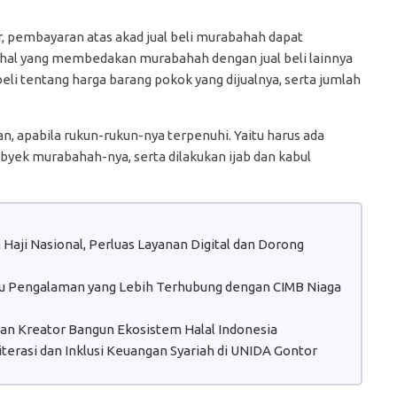
ir, pembayaran atas akad jual beli murabahah dapat
, hal yang membedakan murabahah dengan jual beli lainnya
i tentang harga barang pokok yang dijualnya, serta jumlah
kan, apabila rukun-rukun-nya terpenuhi. Yaitu harus ada
byek murabahah-nya, serta dilakukan ijab dan kabul
aji Nasional, Perluas Layanan Digital dan Dorong
atu Pengalaman yang Lebih Terhubung dengan CIMB Niaga
 dan Kreator Bangun Ekosistem Halal Indonesia
erasi dan Inklusi Keuangan Syariah di UNIDA Gontor