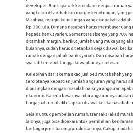
developer. Bank syariah kemudian menjual rumah yan
yang telah ditambahkan margin keuntungan, yang juml
Misalnya, margin keuntungan yang disepakati adalah 
Rp. 300 juta. Dimana nasabah harus membayar uang 
kepada bank syariah. Sementara sisanya yang 70% har
ditambah margin, berikut jumlah uang muka yang aka
bulannya, sudah harus ditetapkan sejak diawal ketik
rumah dengan pihak bank syariah. Dan nasabah haru
syariah tersebut hingga kewajibannya selesai.
Kelebihan dari skema akad jual beli murabahah yan
terciptanya kepastian jumlah angsuran yang harus di
dipusingkan dengan masalah naiknya angsuran apabil
ekonomi. Karena besarnya nilai angsurannya adalah t
harga jual rumah ditetapkan di awal ketika nasabah
Selain untuk pembelian rumah, transaksi akad muraba
lainnya, juga bisa dipakai untuk pembelian kendaraa
berbagai jenis barang/produk lainnya. Cukup mud