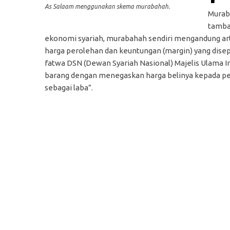
As Salaam menggunakan skema murabahah.
Muraba
tamba
ekonomi syariah, murabahah sendiri mengandung art
harga perolehan dan keuntungan (margin) yang disep
fatwa DSN (Dewan Syariah Nasional) Majelis Ulama I
barang dengan menegaskan harga belinya kepada pe
sebagai laba”.