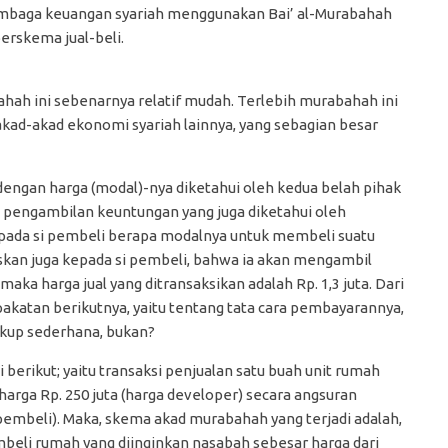
lembaga keuangan syariah menggunakan Bai’ al-Murabahah
erskema jual-beli.
annya
hah ini sebenarnya relatif mudah. Terlebih murabahah ini
kad-akad ekonomi syariah lainnya, yang sebagian besar
dengan harga (modal)-nya diketahui oleh kedua belah pihak
n pengambilan keuntungan yang juga diketahui oleh
epada si pembeli berapa modalnya untuk membeli suatu
laskan juga kepada si pembeli, bahwa ia akan mengambil
maka harga jual yang ditransaksikan adalah Rp. 1,3 juta. Dari
pakatan berikutnya, yaitu tentang tata cara pembayarannya,
Cukup sederhana, bukan?
si berikut; yaitu transaksi penjualan satu buah unit rumah
eharga Rp. 250 juta (harga developer) secara angsuran
 (pembeli). Maka, skema akad murabahah yang terjadi adalah,
mbeli rumah yang diinginkan nasabah sebesar harga dari