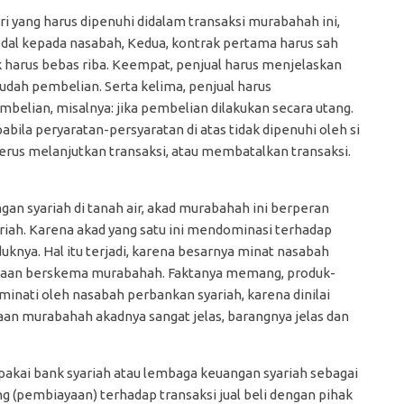
iri yang harus dipenuhi didalam transaksi murabahah ini,
dal kepada nasabah, Kedua, kontrak pertama harus sah
k harus bebas riba. Keempat, penjual harus menjelaskan
sudah pembelian. Serta kelima, penjual harus
elian, misalnya: jika pembelian dilakukan secara utang.
pabila peryaratan-persyaratan di atas tidak dipenuhi oleh si
 terus melanjutkan transaksi, atau membatalkan transaksi.
ngan syariah di tanah air, akad murabahah ini berperan
ariah. Karena akad yang satu ini mendominasi terhadap
uknya. Hal itu terjadi, karena besarnya minat nasabah
yaan berskema murabahah. Faktanya memang, produk-
minati oleh nasabah perbankan syariah, karena dinilai
ayaan murabahah akadnya sangat jelas, barangnya jelas dan
dipakai bank syariah atau lembaga keuangan syariah sebagai
g (pembiayaan) terhadap transaksi jual beli dengan pihak