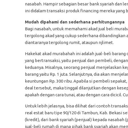
nasabah. Hampir sebagian besar bank syariah dan 
ini didalam transaksi produk financing mereka yang b
Mudah dipahami dan sederhana perhitung
Bagi nasabah, untuk memahami akad jual beli muraba
tergolong akad yang cukup sederhana dibandingkan a
diantaranya tergolong rumit, ataupun njlimet.
Hakekat akad murabahah ini adalah jual-beli barang 
yang bertransaksi, yaitu penjual dan pembeli, denga
keduanya. Misalnya, seorang penjual menjelaskan k
barang yaitu Rp. 1 juta. Selanjutnya, dia akan menje
keuntungan Rp. 300 ribu. Apabila si pembeli sepakat, 
deal tersebut, maka tinggal dilanjutkan dengan kese
apakah dengan cara tunai, atau dengan cara dicicil. 
Untuk lebih jelasnya, bisa dilihat dari contoh transak
real estat baru tipe 90/120 di Tambun, Kab. Bekasi s
(kredit), dari bank syariah (penjual) kepada nasabah
jual-beli rumah di mana pihak bank syariah akan me