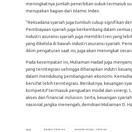
meningkatnya jumlah penerbitan sukuk termasuk suk
merupakan bagian dari Islamic Index.
“Reksadana syariah juga tumbuh cukup signifikan den
Pembiayaan syariah juga berkembang dalam semua je
Industri asuransi syariah juga memiliki tren yang l
yang dikelola di bawah industri asuransi syariah. Pene
iklim pengaturan saat ini, juga akan meningkat secara
Pada kesempatan ini, Muliaman Hadad juga menyamp
yang terintegrasi sehingga diharapkan indutri keuan
dalam mendukung pembangunan ekonomi. Kemudian 
bersifat lebih terintegrasi. Berikutnya, keuangan sya
kompetitif termasuk penguatan modal dan sinergi. L
akses dan financial inclusion. Serta, keuangan sya
nasional jangka menengah, demikian Muliaman D. Ha
BANK SYARIAH
PASAR MODAL SYARIAH
TAGS