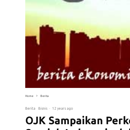
Home
Berita
Berita
Bisnis
·
12 years ago
OJK Sampaikan Per