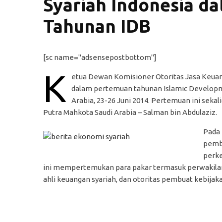
Syariah Indonesia d
Tahunan IDB
[sc name="adsensepostbottom"]
K
etua Dewan Komisioner Otoritas Jasa Keuan
dalam pertemuan tahunan Islamic Developme
Arabia, 23-26 Juni 2014. Pertemuan ini seka
Putra Mahkota Saudi Arabia – Salman bin Abdulaziz.
Pada 
pemb
perke
ini mempertemukan para pakar termasuk perwakilan mul
ahli keuangan syariah, dan otoritas pembuat kebijaka