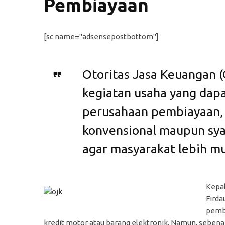
Pembiayaan
[sc name="adsensepostbottom"]
Otoritas Jasa Keuangan 
kegiatan usaha yang dapa
perusahaan pembiayaan,
konvensional maupun syar
agar masyarakat lebih 
Kepal
Firda
pembi
kredit motor atau barang elektronik. Namun, seben