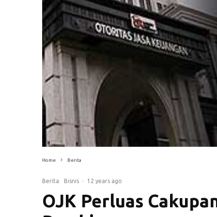
Home
Berita
Berita
Bisnis
·
12 years ago
OJK Perluas Cakupa