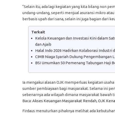
“Selain itu, ada lagi kegiatan yang kita bilang non 
undang-undang, seperti menjual asuransi mikro ata
berbasis upah dari sana, selain ini juga bagian dari keu
Terkait
Kelola Keuangan dan Investasi Kini dalam S
dan Ajaib
Halal Indo 2026 Hadirkan Kolaborasi Industri
CIMB Niaga Syariah Dukung Pengembangan Lit
BSI Umumkan 50 Pemenang Tabungan Haji B
Ia mengakui alasan OJK memperluas kegiatan usah
sumber pembiayaan bagi masyarakat. Selama ini pem
sebenarnya ada wilayah dimana masyarakat bawah ti
Baca:
Akses Keuangan Masyarakat Rendah, OJK Kena
Firdaus menuturkan pihaknya melihat ada kebutuha