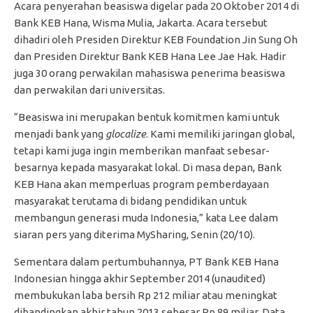
Acara penyerahan beasiswa digelar pada 20 Oktober 2014 di
Bank KEB Hana, Wisma Mulia, Jakarta. Acara tersebut
dihadiri oleh Presiden Direktur KEB Foundation Jin Sung Oh
dan Presiden Direktur Bank KEB Hana Lee Jae Hak. Hadir
juga 30 orang perwakilan mahasiswa penerima beasiswa
dan perwakilan dari universitas.
“Beasiswa ini merupakan bentuk komitmen kami untuk
menjadi bank yang
glocalize
. Kami memiliki jaringan global,
tetapi kami juga ingin memberikan manfaat sebesar-
besarnya kepada masyarakat lokal. Di masa depan, Bank
KEB Hana akan memperluas program pemberdayaan
masyarakat terutama di bidang pendidikan untuk
membangun generasi muda Indonesia,” kata Lee dalam
siaran pers yang diterima MySharing, Senin (20/10).
Sementara dalam pertumbuhannya, PT Bank KEB Hana
Indonesian hingga akhir September 2014 (unaudited)
membukukan laba bersih Rp 212 miliar atau meningkat
dibandingkan akhir tahun 2013 sebesar Rp 89 miliar. Data