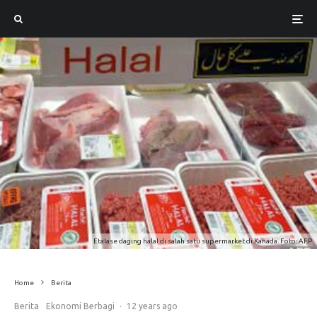
Etalase daging halal di salah satu supermarket di Kanada. Foto: AFP
Home
Berita
Berita
Ekonomi Berbagi
·
12 years ago