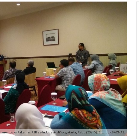
 membuka Rakernas RSB se-Indonesia di Yogyakarta, Rabu (25/10). foto: dok.BAZNAS.