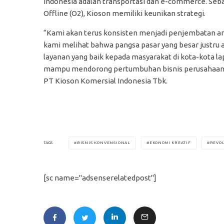
Indonesia adalah transportasi dan e-commerce. Seba
Offline (O2), Kioson memiliki keunikan strategi.
“Kami akan terus konsisten menjadi penjembatan anta
kami melihat bahwa pangsa pasar yang besar justru 
layanan yang baik kepada masyarakat di kota-kota lapi
mampu mendorong pertumbuhan bisnis perusahaan da
PT Kioson Komersial Indonesia Tbk.
BISNIS KONVENSIONAL
EKONOMI KREATIF
REVOL
TAGS
[sc name="adsenserelatedpost"]