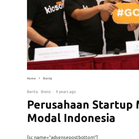
Home
Berita
Berita
Bisnis
·
9 years ago
Perusahaan Startup
Modal Indonesia
[sc name="adsensepostbottom"]