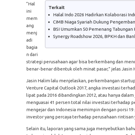
“Hal
Terkait
ini
Halal Indo 2026 Hadirkan Kolaborasi In
mem
CIMB Niaga Syariah Dukung Pengembanga
ang
BSI Umumkan 50 Pemenang Tabungan H
menj
Synergy Roadshow 2026, BPKH dan Bank
adi
bagia
n dari
strategi perusahaan agar bisa berkembang dan mendap
benar-benar dibentuk oleh minat pasar,” jelas Jasin 
Jasin Halim lalu menjelaskan, perkembangan startup 
Venture Capital Outlook 2017, angka investasi terha
lipat pada 2016 dibandingkan 2012, atau hanya dala
menguasai 41 persen total nilai investasi terhadap pe
mengejar dan Indonesia memimpin dengan porsi 19 p
investor yang percaya terhadap perusahaan rintisan y
Selain itu, laporan yang sama juga menyebutkan bahw