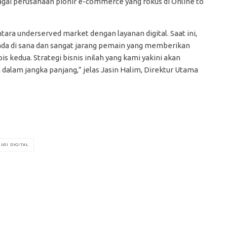
gai perusahaan pionir e-commerce yang fokus di Online to
ra underserved market dengan layanan digital. Saat ini,
ada di sana dan sangat jarang pemain yang memberikan
s kedua. Strategi bisnis inilah yang kami yakini akan
lam jangka panjang,” jelas Jasin Halim, Direktur Utama
USI DIGITAL