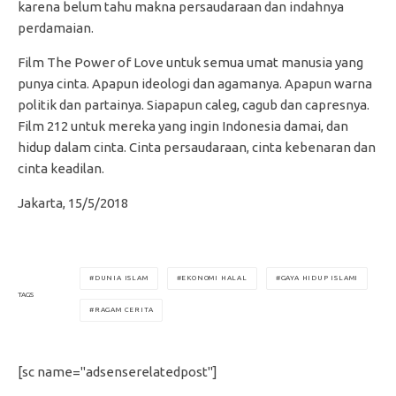
karena belum tahu makna persaudaraan dan indahnya
perdamaian.
Film The Power of Love untuk semua umat manusia yang
punya cinta. Apapun ideologi dan agamanya. Apapun warna
politik dan partainya. Siapapun caleg, cagub dan capresnya.
Film 212 untuk mereka yang ingin Indonesia damai, dan
hidup dalam cinta. Cinta persaudaraan, cinta kebenaran dan
cinta keadilan.
Jakarta, 15/5/2018
DUNIA ISLAM
EKONOMI HALAL
GAYA HIDUP ISLAMI
TAGS
RAGAM CERITA
[sc name="adsenserelatedpost"]