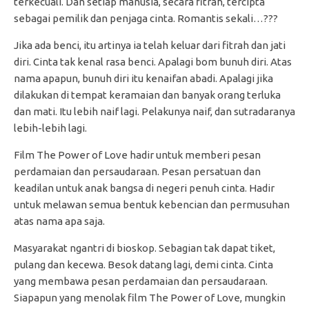
terkecuali. Dan setiap manusia, secara fitrah, tercipta
sebagai pemilik dan penjaga cinta. Romantis sekali…???
Jika ada benci, itu artinya ia telah keluar dari fitrah dan jati
diri. Cinta tak kenal rasa benci. Apalagi bom bunuh diri. Atas
nama apapun, bunuh diri itu kenaifan abadi. Apalagi jika
dilakukan di tempat keramaian dan banyak orang terluka
dan mati. Itu lebih naif lagi. Pelakunya naif, dan sutradaranya
lebih-lebih lagi.
Film The Power of Love hadir untuk memberi pesan
perdamaian dan persaudaraan. Pesan persatuan dan
keadilan untuk anak bangsa di negeri penuh cinta. Hadir
untuk melawan semua bentuk kebencian dan permusuhan
atas nama apa saja.
Masyarakat ngantri di bioskop. Sebagian tak dapat tiket,
pulang dan kecewa. Besok datang lagi, demi cinta. Cinta
yang membawa pesan perdamaian dan persaudaraan.
Siapapun yang menolak film The Power of Love, mungkin