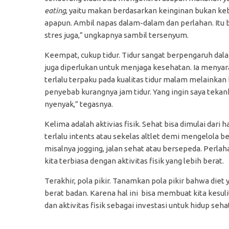
eating
, yaitu makan berdasarkan keinginan bukan ke
apapun. Ambil napas dalam-dalam dan perlahan. Itu bi
stres juga,” ungkapnya sambil tersenyum.
Keempat, cukup tidur. Tidur sangat berpengaruh dal
juga diperlukan untuk menjaga kesehatan. Ia menyar
terlalu terpaku pada kualitas tidur malam melainkan ku
penyebab kurangnya jam tidur. Yang ingin saya tekank
nyenyak,” tegasnya.
Kelima adalah aktivias fisik. Sehat bisa dimulai dari h
terlalu intents atau sekelas altlet demi mengelola b
misalnya jogging, jalan sehat atau bersepeda. Perla
kita terbiasa dengan aktivitas fisik yang lebih berat.
Terakhir, pola pikir. Tanamkan pola pikir bahwa diet 
berat badan. Karena hal ini bisa membuat kita kesu
dan aktivitas fisik sebagai investasi untuk hidup seha