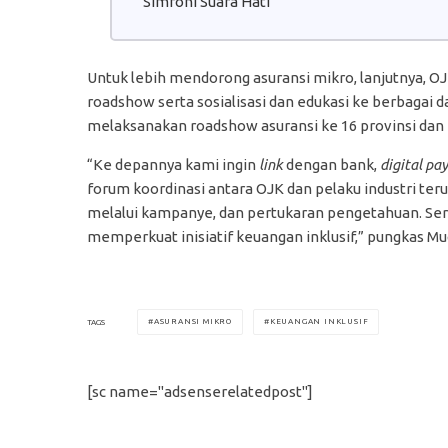
“Simfoni Suara Hati”
Untuk lebih mendorong asuransi mikro, lanjutnya, O
roadshow serta sosialisasi dan edukasi ke berbagai
melaksanakan roadshow asuransi ke 16 provinsi dan 
“Ke depannya kami ingin
link
dengan bank,
digital pa
forum koordinasi antara OJK dan pelaku industri te
melalui kampanye, dan pertukaran pengetahuan. Ser
memperkuat inisiatif keuangan inklusif,” pungkas Mu
ASURANSI MIKRO
KEUANGAN INKLUSIF
TAGS
[sc name="adsenserelatedpost"]