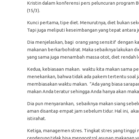
Kristin dalam konferensi pers peluncuran program Bod
(15/3).
Kunci pertama, tipe diet. Menurutnya, diet bukan se
Tapi juga meliputi keseimbangan yang tepat antara j
Dia menjelaskan, bagi orang yang sensitif dengan k
makanan berkarbohidrat. Maka sebaiknya lakukan diet 
yang sama juga menambah massa otot, diet rendah l
Kedua, kebiasaan makan. waktu kita makan sama pen
menekankan, bahwa tidak ada pakem tertentu soal j
membiasakan waktu makan. ”Ada yang biasa sarapan pu
makan Anda teratur sehingga Anda hanya akan makan p
Dia pun menyarankan, sebaiknya makan siang sebelu
aman disantap empat jam sebelum tidur. Hal ini, a
istirahat.
Ketiga, managemen stres. Tingkat stres yang tingg
cenderung tidak bisa mengontrol asupan makanan 