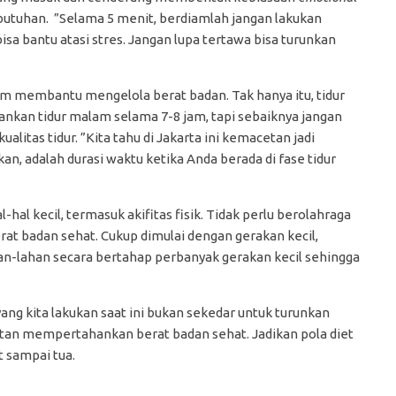
butuhan. ”Selama 5 menit, berdiamlah jangan lakukan
sa bantu atasi stres. Jangan lupa tertawa bisa turunkan
am membantu mengelola berat badan. Tak hanya itu, tidur
ankan tidur malam selama 7-8 jam, tapi sebaiknya jangan
alitas tidur. ”Kita tahu di Jakarta ini kemacetan jadi
an, adalah durasi waktu ketika Anda berada di fase tidur
al-hal kecil, termasuk akifitas fisik. Tidak perlu berolahraga
erat badan sehat. Cukup dimulai dengan gerakan kecil,
han-lahan secara bertahap perbanyak gerakan kecil sehingga
yang kita lakukan saat ini bukan sekedar untuk turunkan
litan mempertahankan berat badan sehat. Jadikan pola diet
t sampai tua.