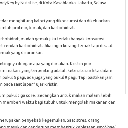
yKey by Nutrilite, di Kota Kasablanka, Jakarta, Selasa
kedar menghitung kalori yang dikonsumsi dan dikeluarkan.
umlah protein, lemak, dan karbohidrat.
arbohidrat, mudah gemuk jika terlalu banyak konsumsi
rendah karbohidrat. Jika ingin kurangi lemak tapi di saat
emak yang disarankan.
tingnya dengan apa yang dimakan. Kristin pun
am makan, yang terpenting adalah keteraturan kita dalam
kul 5 pagi, ada juga yang pukul 9 pagi. Tapi pastikan jam
ada saat lapar,” ujar Kristin.
m pukul tiga sore. Sedangkan untuk makan malam, lebih
kan memberi waktu bagi tubuh untuk mengolah makanan dan
i merupakan penyebab kegemukan. Saat stres, orang
yang masuk dan cenderung membentuk kebiasaan
emotional