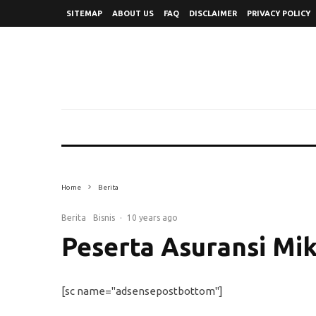
SITEMAP
ABOUT US
FAQ
DISCLAIMER
PRIVACY POLICY
Home
Berita
Berita
Bisnis
·
10 years ago
Peserta Asuransi Mik
[sc name="adsensepostbottom"]