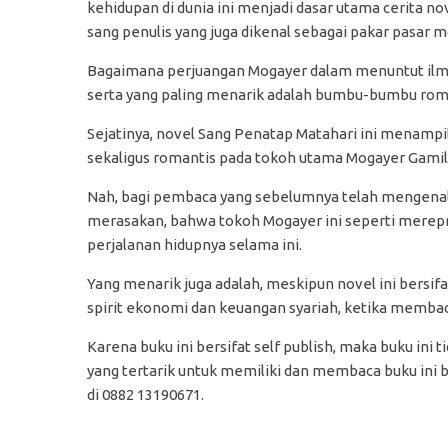
kehidupan di dunia ini menjadi dasar utama cerita no
sang penulis yang juga dikenal sebagai pakar pasar mo
Bagaimana perjuangan Mogayer dalam menuntut ilmu
serta yang paling menarik adalah bumbu-bumbu roma
Sejatinya, novel Sang Penatap Matahari ini menampi
sekaligus romantis pada tokoh utama Mogayer Gamil 
Nah, bagi pembaca yang sebelumnya telah mengenal
merasakan, bahwa tokoh Mogayer ini seperti merepren
perjalanan hidupnya selama ini.
Yang menarik juga adalah, meskipun novel ini bersi
spirit ekonomi dan keuangan syariah, ketika memba
Karena buku ini bersifat self publish, maka buku ini t
yang tertarik untuk memiliki dan membaca buku ini 
di 0882 13190671.