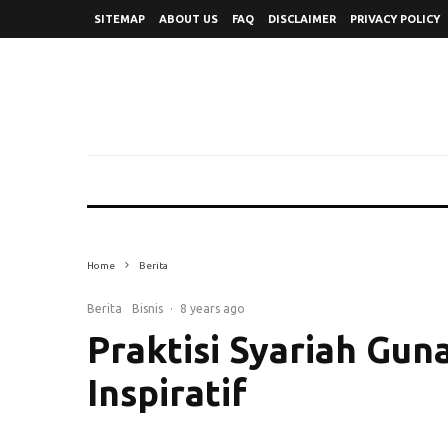
SITEMAP
ABOUT US
FAQ
DISCLAIMER
PRIVACY POLICY
Muhammad Gunawan Yasni (Kanan) usa
Home
Berita
Berita
Bisnis
·
8 years ago
Praktisi Syariah Gun
Inspiratif