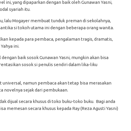
vel ini, yang dipaparkan dengan baik oleh Gunawan Yasni,
dal syariah itu.
, lalu Mogayer membuat tunduk preman di sekolahnya,
ntika si tokoh utama ini dengan beberapa orang wanita.
lkan kepada para pembaca, pengalaman tragis, dramatis,
Yahya ini.
 dengan baik sosok Gunawan Yasni, mungkin akan bisa
tasikan sosok si penulis sendiri dalam lika-liku
fat universal, namun pembaca akan tetap bisa merasakan
ca novelnya sejak dari pembukaan.
idak dijual secara khusus di toko buku-toko buku. Bagi anda
bisa memesan secara khusus kepada Ray (Reza Agusti Yasni)