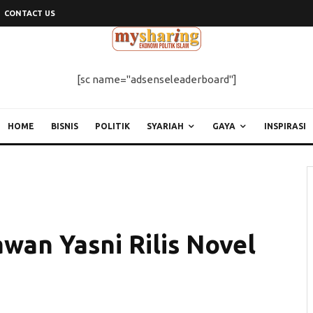
CONTACT US
[sc name="adsenseleaderboard"]
HOME
BISNIS
POLITIK
SYARIAH
GAYA
INSPIRASI
i acara bedah buku di Expo iB Vaganza Jakarta 2018 di Blok M Square, Jakarta (6/10).
awan Yasni Rilis Novel