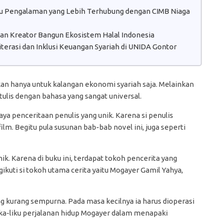
atu Pengalaman yang Lebih Terhubung dengan CIMB Niaga
 dan Kreator Bangun Ekosistem Halal Indonesia
erasi dan Inklusi Keuangan Syariah di UNIDA Gontor
kan hanya untuk kalangan ekonomi syariah saja. Melainkan
tulis dengan bahasa yang sangat universal.
aya penceritaan penulis yang unik. Karena si penulis
lm. Begitu pula susunan bab-bab novel ini, juga seperti
ik. Karena di buku ini, terdapat tokoh pencerita yang
kuti si tokoh utama cerita yaitu Mogayer Gamil Yahya,
ng kurang sempurna. Pada masa kecilnya ia harus dioperasi
lika-liku perjalanan hidup Mogayer dalam menapaki