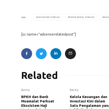
KEUANGAN SYARIAH
PASAR MODAL SYARIAH
RAG
TAGS
[sc name="adsenserelatedpost"]
Related
Berita
Berita
BPKH dan Bank
Kelola Keuangan dan
Muamalat Perkuat
Investasi Kini dalam
Ekosistem Haji
Satu Pengalaman yan