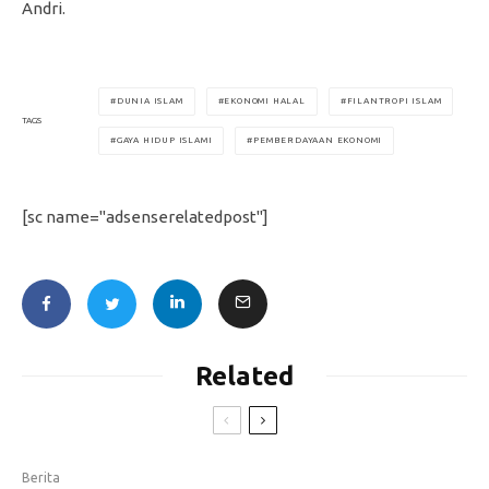
Andri.
DUNIA ISLAM
EKONOMI HALAL
FILANTROPI ISLAM
TAGS
GAYA HIDUP ISLAMI
PEMBERDAYAAN EKONOMI
[sc name="adsenserelatedpost"]
Related
Berita