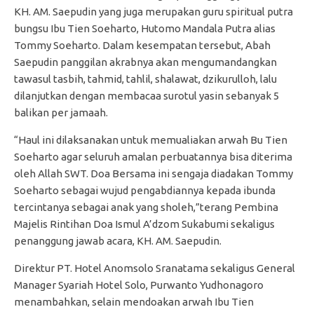
KH. AM. Saepudin yang juga merupakan guru spiritual putra
bungsu Ibu Tien Soeharto, Hutomo Mandala Putra alias
Tommy Soeharto. Dalam kesempatan tersebut, Abah
Saepudin panggilan akrabnya akan mengumandangkan
tawasul tasbih, tahmid, tahlil, shalawat, dzikurulloh, lalu
dilanjutkan dengan membacaa surotul yasin sebanyak 5
balikan per jamaah.
“Haul ini dilaksanakan untuk memualiakan arwah Bu Tien
Soeharto agar seluruh amalan perbuatannya bisa diterima
oleh Allah SWT. Doa Bersama ini sengaja diadakan Tommy
Soeharto sebagai wujud pengabdiannya kepada ibunda
tercintanya sebagai anak yang sholeh,”terang Pembina
Majelis Rintihan Doa Ismul A’dzom Sukabumi sekaligus
penanggung jawab acara, KH. AM. Saepudin.
Direktur PT. Hotel Anomsolo Sranatama sekaligus General
Manager Syariah Hotel Solo, Purwanto Yudhonagoro
menambahkan, selain mendoakan arwah Ibu Tien