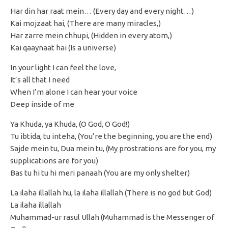
Har din har raat mein… (Every day and every night…)
Kai mojzaat hai, (There are many miracles,)
Har zarre mein chhupi, (Hidden in every atom,)
Kai qaaynaat hai (Is a universe)
In your light I can feel the love,
It’s all that I need
When I’m alone I can hear your voice
Deep inside of me
Ya Khuda, ya Khuda, (O God, O God!)
Tu ibtida, tu inteha, (You’re the beginning, you are the end)
Sajde mein tu, Dua mein tu, (My prostrations are for you, my
supplications are for you)
Bas tu hi tu hi meri panaah (You are my only shelter)
La ilaha illallah hu, la ilaha illallah (There is no god but God)
La ilaha illallah
Muhammad-ur rasul Ullah (Muhammad is the Messenger of