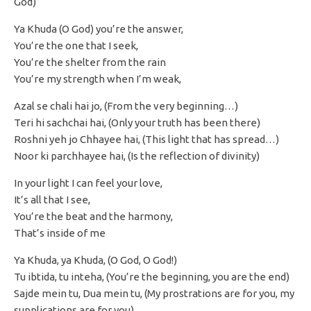
God)
Ya Khuda (O God) you’re the answer,
You’re the one that I seek,
You’re the shelter from the rain
You’re my strength when I’m weak,
Azal se chali hai jo, (From the very beginning…)
Teri hi sachchai hai, (Only your truth has been there)
Roshni yeh jo Chhayee hai, (This light that has spread…)
Noor ki parchhayee hai, (Is the reflection of divinity)
In your light I can feel your love,
It’s all that I see,
You’re the beat and the harmony,
That’s inside of me
Ya Khuda, ya Khuda, (O God, O God!)
Tu ibtida, tu inteha, (You’re the beginning, you are the end)
Sajde mein tu, Dua mein tu, (My prostrations are for you, my
supplications are for you)