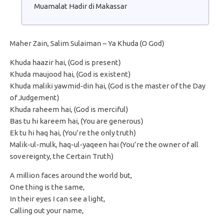
Muamalat Hadir di Makassar
Maher Zain, Salim Sulaiman – Ya Khuda (O God)
Khuda haazir hai, (God is present)
Khuda maujood hai, (God is existent)
Khuda maliki yawmid-din hai, (God is the master of the Day
of Judgement)
Khuda raheem hai, (God is merciful)
Bas tu hi kareem hai, (You are generous)
Ek tu hi haq hai, (You’re the only truth)
Malik-ul-mulk, haq-ul-yaqeen hai (You’re the owner of all
sovereignty, the Certain Truth)
A million faces around the world but,
One thing is the same,
In their eyes I can see a light,
Calling out your name,