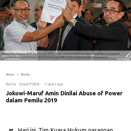
Ketua Tim Hukum BPN Bambang Widjojanto menyerahkan berkas pendaftaran gugatan
perselisihan hasil Pemilu 2019 ke Panitera MK. Foto: Antara/Hafidz Mubarak A
Home
Berita
Berita
Sosial Politik
·
7 years ago
Jokowi-Maruf Amin Dinilai Abuse of Power
dalam Pemilu 2019
Hari ini, Tim Kuasa Hukum pasangan