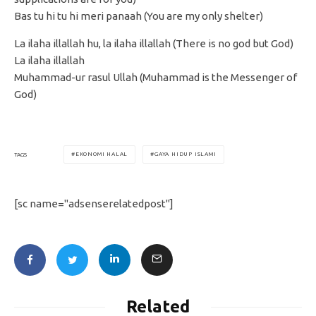
Bas tu hi tu hi meri panaah (You are my only shelter)
La ilaha illallah hu, la ilaha illallah (There is no god but God)
La ilaha illallah
Muhammad-ur rasul Ullah (Muhammad is the Messenger of
God)
EKONOMI HALAL
GAYA HIDUP ISLAMI
TAGS
[sc name="adsenserelatedpost"]
Related