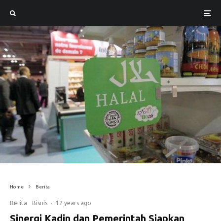
Home
Berita
Berita
Bisnis
·
12 years ago
Sinergi Kadin dan Pemerintah Siapkan