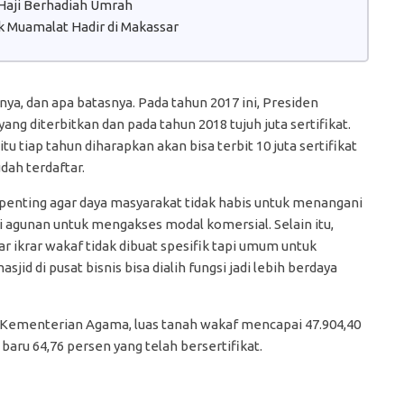
aji Berhadiah Umrah
 Muamalat Hadir di Makassar
nya, dan apa batasnya. Pada tahun 2017 ini, Presiden
yang diterbitkan dan pada tahun 2018 tujuh juta sertifikat.
tu tiap tahun diharapkan akan bisa terbit 10 juta sertifikat
dah terdaftar.
i penting agar daya masyarakat tidak habis untuk menangani
adi agunan untuk mengakses modal komersial. Selain itu,
r ikrar wakaf tidak dibuat spesifik tapi umum untuk
id di pusat bisnis bisa dialih fungsi jadi lebih berdaya
f Kementerian Agama, luas tanah wakaf mencapai 47.904,40
, baru 64,76 persen yang telah bersertifikat.