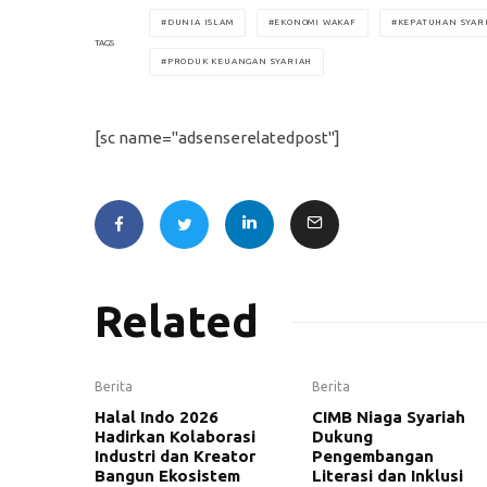
DUNIA ISLAM
EKONOMI WAKAF
KEPATUHAN SYAR
TAGS
PRODUK KEUANGAN SYARIAH
[sc name="adsenserelatedpost"]
Related
Berita
Berita
Halal Indo 2026
CIMB Niaga Syariah
Hadirkan Kolaborasi
Dukung
Industri dan Kreator
Pengembangan
Bangun Ekosistem
Literasi dan Inklusi