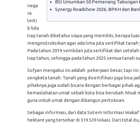
BSI Umumkan 50 Pemenang Tabungan H
nega
Synergy Roadshow 2026, BPKH dan Bank
ra
terti
b bila
tiap tanah diketahui siapa yang memiliki, berapa luas
menginstruksikan agar ada lima juta sertifikat tanah 
Pada tahun 2019 sembilan juta sertifikat dan setelah i
tiap tahun, sehingga pada tahun 2025 semua tanah su
Sofyan mengakui ini adalah pekerjaan besar, tapi in
sengketa tanah. Tanah yang disertifikasi juga bisa j
pihaknya juga sudah bicara dengan berbagai pihak aga
kemaslahatan umat sebab kota bisa berubah. Misal masj
guna untuk umat dengan dibangun pertokoan.
Sebagai informasi, dari data Sistem Informasi Waka
hektare yang tersebar di 319.539 lokasi. Dari total itu