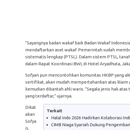
“Sayangnya badan wakaf baik Badan Wakaf Indonesia
mendaftarkan aset wakaf. Pemerintah sudah membe
sistematis lengkap (PTSL). Dalam sistem PTSL, tan
dalam Rapat Koordinasi BWI, di Hotel Aryadhuta, Jakar
Sofyan pun mencontohkan komunitas HKBP yang aktif
sertifikat, akan mudah mempertahankan atas klaim p
kemudian dibantah ahli waris. ”Segala jenis hak atas 
yang terdaftar,” ujarnya.
Dikat
Terkait
akan
Halal Indo 2026 Hadirkan Kolaborasi In
Sofya
CIMB Niaga Syariah Dukung Pengembanga
n,