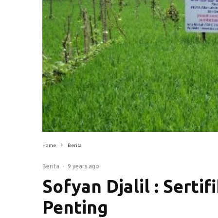
Home
Berita
Berita
·
9 years ago
Sofyan Djalil : Serti
Penting