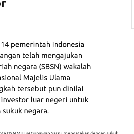
or
014 pemerintah Indonesia
uangan telah mengajukan
riah negara (SBSN) wakalah
sional Majelis Ulama
gkah tersebut pun dinilai
 investor luar negeri untuk
n sukuk negara.
ta DSN MUI, M Gunawan Yasni, mengatakan dengan sukuk