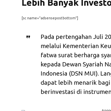
Lebih Banyak Invest
[sc name="adsensepostbottom"]
Pada pertengahan Juli 2
melalui Kementerian Ke
fatwa surat berharga sya
kepada Dewan Syariah Na
Indonesia (DSN MUI). Lan
dapat lebih menarik bagi
berinvestasi di instrume
Anggo