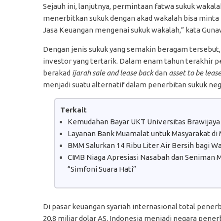
Sejauh ini, lanjutnya, permintaan fatwa sukuk wakala
menerbitkan sukuk dengan akad wakalah bisa minta 
Jasa Keuangan mengenai sukuk wakalah,” kata Guna
Dengan jenis sukuk yang semakin beragam tersebut
investor yang tertarik. Dalam enam tahun terakhir 
berakad
ijarah sale and lease back
dan
asset to be leas
menjadi suatu alternatif dalam penerbitan sukuk neg
Terkait
Kemudahan Bayar UKT Universitas Brawijaya
Layanan Bank Muamalat untuk Masyarakat di
BMM Salurkan 14 Ribu Liter Air Bersih bagi 
CIMB Niaga Apresiasi Nasabah dan Seniman Mu
“Simfoni Suara Hati”
Di pasar keuangan syariah internasional total pene
20,8 miliar dolar AS. Indonesia menjadi negara pene