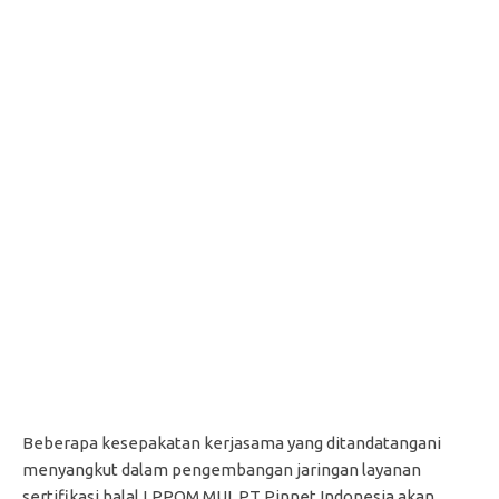
Beberapa kesepakatan kerjasama yang ditandatangani
menyangkut dalam pengembangan jaringan layanan
sertifikasi halal LPPOM MUI, PT Pinnet Indonesia akan