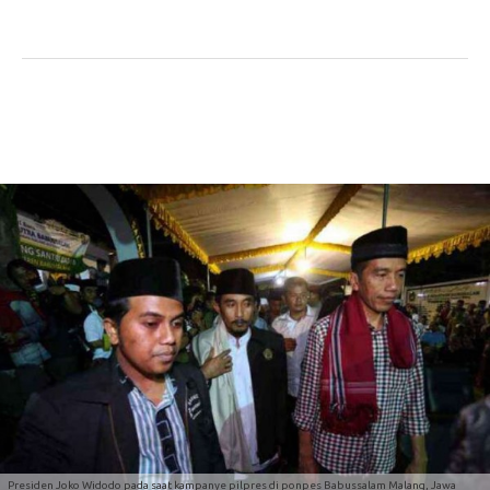
Presiden Joko Widodo pada saat kampanye pilpres di ponpes Babussalam Malang, Jawa