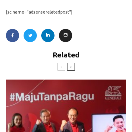
[sc name="adsenserelatedpost"]
Related