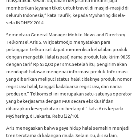
masyarakat. Selain itu, dalam kerjasama ini kami juga
memberikan layanan tiket untuk travel di masjid-masjid di
seluruh Indonesia,” kata Taufik, kepada MySharing disela-
sela INDHEX 2014.
Sementara General Manager Mobile News and Directory
Telkomsel Aris S. Wirjoatmodjo menyatakan para
pelanggan telkomsel dapat memeriksa kehalalan produk
dengan mengetik Halal (spasi) nama produk, lalu kirim 9855
dengan tarif Rp 550,00 per sms.Setelah itu, pengirim akan
mendapat balasan mengenai informasi produk. Informasi
yang diberikan meliputi status halal tidaknya produk, nomor
registrasi halal, tanggal kadaluarsa registrasi, dan nama
produsen.” Telkomsel ini merupakan satu-satunya operator
yang bekerjasama dengan MUI secara eksklusif dan
diharapkan kesepakatan ini berlanjut,” kata Aris kepada
MySharing, di Jakarta, Rabu (22/10).
Aris menegaskan bahwa gaya hidup halal semakin menjadi
tren terutama di kalangan muda. Selain itu, di sisi lain,