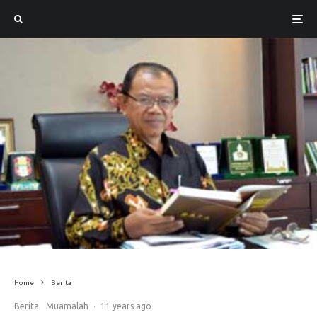
Home
Berita
Berita
Muamalah
·
11 years ago