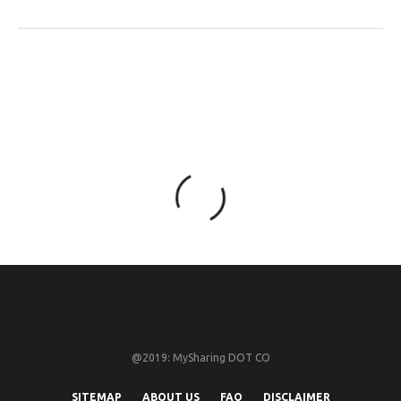
@2019: MySharing DOT CO
SITEMAP
ABOUT US
FAQ
DISCLAIMER