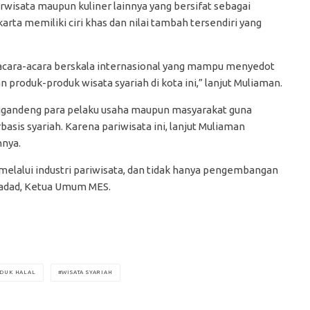
rwisata maupun kuliner lainnya yang bersifat sebagai
arta memiliki ciri khas dan nilai tambah tersendiri yang
 acara-acara berskala internasional yang mampu menyedot
roduk-produk wisata syariah di kota ini,” lanjut Muliaman.
ggandeng para pelaku usaha maupun masyarakat guna
sis syariah. Karena pariwisata ini, lanjut Muliaman
nnya.
lalui industri pariwisata, dan tidak hanya pengembangan
Hadad, Ketua Umum MES.
DUK HALAL
WISATA SYARIAH