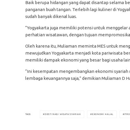
Baik berupa hidangan yang dapat disantap selama be
panganan buah tangan. Terlebih lagi kuliner di Yogyak
sudah banyak dikenal luas.
“Yogyakarta juga memiliki potensi untuk menggelar
perhatian wisatawan, dengan tujuan mempromosikan p
Oleh karena itu, Muliaman meminta MES untuk men
mewujudkan Yogyakarta menjadi kota pariwisata berba
memiliki dampak ekonomi yang besar bagi usaha lai
“Ini kesempatan mengembangkan ekonomi syariah me
lembaga keuangannya saja,” demikian Muliaman D 
DESTINASI WISATA SYARIAH
EKONOMI HALAL
PRO
TAGS