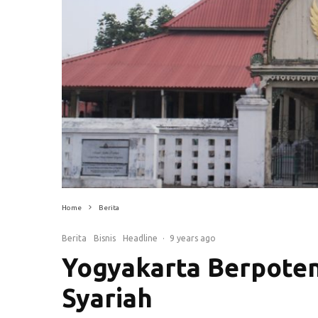
Home
Berita
Berita
Bisnis
Headline
·
9 years ago
Yogyakarta Berpote
Syariah