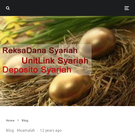
Home
Blog
Blog
Muamalah
·
12 years ago