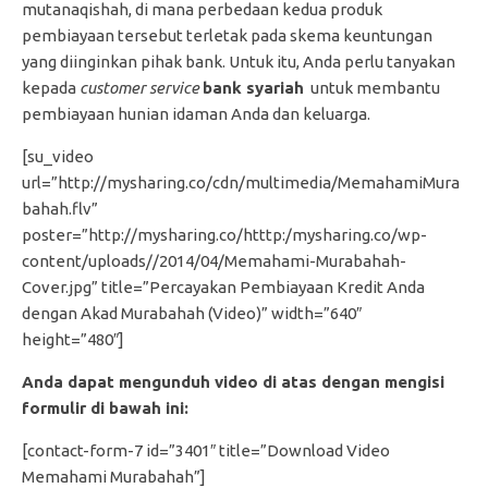
mutanaqishah, di mana perbedaan kedua produk
pembiayaan tersebut terletak pada skema keuntungan
yang diinginkan pihak bank. Untuk itu, Anda perlu tanyakan
kepada
customer service
bank syariah
untuk membantu
pembiayaan hunian idaman Anda dan keluarga.
[su_video
url=”http://mysharing.co/cdn/multimedia/MemahamiMura
bahah.flv”
poster=”http://mysharing.co/htttp:/mysharing.co/wp-
content/uploads//2014/04/Memahami-Murabahah-
Cover.jpg” title=”Percayakan Pembiayaan Kredit Anda
dengan Akad Murabahah (Video)” width=”640″
height=”480″]
Anda dapat mengunduh video di atas dengan mengisi
formulir di bawah ini:
[contact-form-7 id=”3401″ title=”Download Video
Memahami Murabahah”]