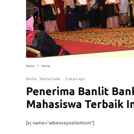
Home
Berita
Berita
Sharia Guide
·
6 years ago
Penerima Banlit Ban
Mahasiswa Terbaik In
[sc name="adsensepostbottom"]