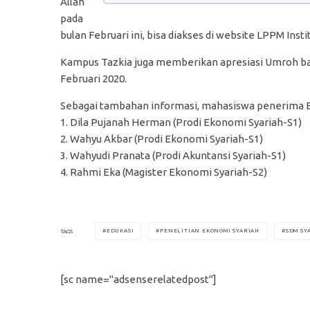
Allah
pada
bulan Februari ini, bisa diakses di website LPPM Inst
Kampus Tazkia juga memberikan apresiasi Umroh bagi
Februari 2020.
Sebagai tambahan informasi, mahasiswa penerima Ba
1. Dila Pujanah Herman (Prodi Ekonomi Syariah-S1)
2. Wahyu Akbar (Prodi Ekonomi Syariah-S1)
3. Wahyudi Pranata (Prodi Akuntansi Syariah-S1)
4. Rahmi Eka (Magister Ekonomi Syariah-S2)
EDUKASI
PENELITIAN EKONOMI SYARIAH
SDM SY
TAGS
[sc name="adsenserelatedpost"]