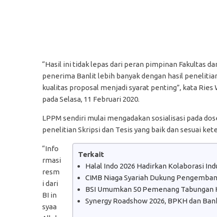
“Hasil ini tidak lepas dari peran pimpinan Fakultas
penerima Banlit lebih banyak dengan hasil penelitian 
kualitas proposal menjadi syarat penting”, kata Ries 
pada Selasa, 11 Februari 2020.
LPPM sendiri mulai mengadakan sosialisasi pada d
penelitian Skripsi dan Tesis yang baik dan sesuai ket
“Info
Terkait
rmasi
Halal Indo 2026 Hadirkan Kolaborasi In
resm
CIMB Niaga Syariah Dukung Pengembanga
i dari
BSI Umumkan 50 Pemenang Tabungan H
BI in
Synergy Roadshow 2026, BPKH dan Bank
syaa