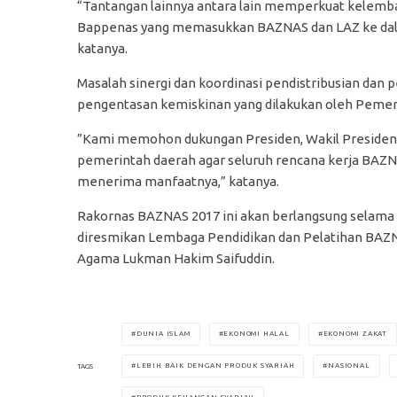
“Tantangan lainnya antara lain memperkuat kelemb
Bappenas yang memasukkan BAZNAS dan LAZ ke dalam
katanya.
Masalah sinergi dan koordinasi pendistribusian da
pengentasan kemiskinan yang dilakukan oleh Pemeri
”Kami memohon dukungan Presiden, Wakil Presiden, d
pemerintah daerah agar seluruh rencana kerja BAZN
menerima manfaatnya,” katanya.
Rakornas BAZNAS 2017 ini akan berlangsung selama ti
diresmikan Lembaga Pendidikan dan Pelatihan BAZN
Agama Lukman Hakim Saifuddin.
DUNIA ISLAM
EKONOMI HALAL
EKONOMI ZAKAT
LEBIH BAIK DENGAN PRODUK SYARIAH
NASIONAL
TAGS