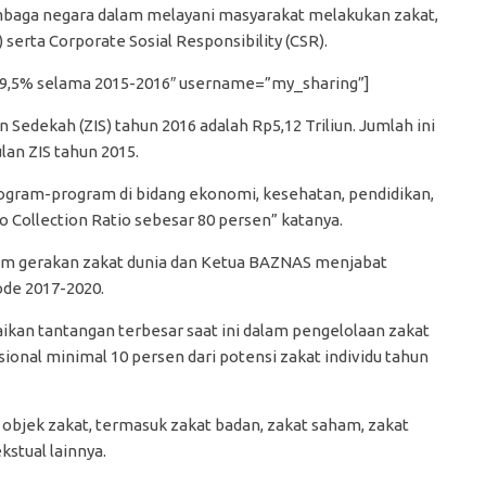
lembaga negara dalam melayani masyarakat melakukan zakat,
 serta Corporate Sosial Responsibility (CSR).
39,5% selama 2015-2016″ username=”my_sharing”]
edekah (ZIS) tahun 2016 adalah Rp5,12 Triliun. Jumlah ini
an ZIS tahun 2015.
program-program di bidang ekonomi, kesehatan, pendidikan,
 Collection Ratio sebesar 80 persen” katanya.
lam gerakan zakat dunia dan Ketua BAZNAS menjabat
ode 2017-2020.
an tantangan terbesar saat ini dalam pengelolaan zakat
onal minimal 10 persen dari potensi zakat individu tahun
bjek zakat, termasuk zakat badan, zakat saham, zakat
kstual lainnya.