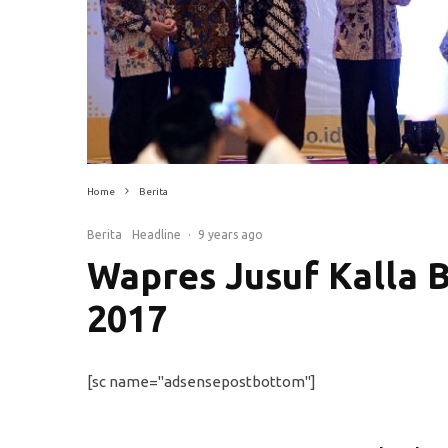
Home
Berita
Berita
Headline
·
9 years ago
Wapres Jusuf Kalla
2017
[sc name="adsensepostbottom"]