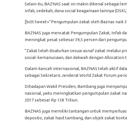
Selain itu, BAZNAS saat ini makin dikenal sebagai 
infak, sedekah, dana social keagamaan lainnya (DSKL)
[bctt tweet=”Pengumpulan zakat oleh Baznas naik 
BAZNAS juga mencatat Pengumpulan Zakat, Infak dan S
meningkat pesat sebesar 39,5 persen dari pengumpul
”Zakat telah disalurkan sesuai asnaf zakat melalui 
sosial-kemanusiaan, dan dakwah dengan Allocation to
Dalam kancah internasional, BAZNAS telah aktif da
sebagai Sekretaris Jenderal World Zakat Forum peri
Dihadapan Wakil Presiden, Bambang juga menyampaik
nasional, yaitu meningkatkan pengumpulan zakat nasi
2017 sebesar Rp 138 Triliun.
BAZNAS juga memiliki tantangan untuk memperluas o
deposito, zakat hasil tambang, dan objek zakat konte