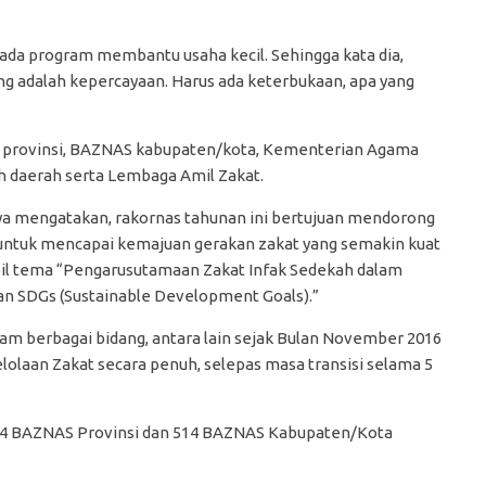
da program membantu usaha kecil. Sehingga kata dia,
g adalah kepercayaan. Harus ada keterbukaan, apa yang
S provinsi, BAZNAS kabupaten/kota, Kementerian Agama
h daerah serta Lembaga Amil Zakat.
 mengatakan, rakornas tahunan ini bertujuan mendorong
 untuk mencapai kemajuan gerakan zakat yang semakin kuat
bil tema “Pengarusutamaan Zakat Infak Sedekah dalam
ian SDGs (Sustainable Development Goals).”
am berbagai bidang, antara lain sejak Bulan November 2016
olaan Zakat secara penuh, selepas masa transisi selama 5
, 34 BAZNAS Provinsi dan 514 BAZNAS Kabupaten/Kota