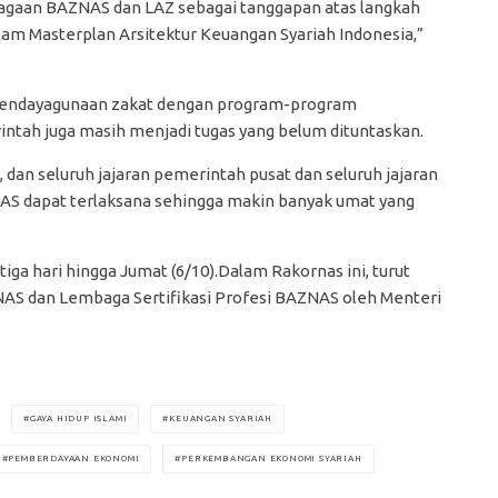
agaan BAZNAS dan LAZ sebagai tanggapan atas langkah
 Masterplan Arsitektur Keuangan Syariah Indonesia,”
n pendayagunaan zakat dengan program-program
ntah juga masih menjadi tugas yang belum dituntaskan.
an seluruh jajaran pemerintah pusat dan seluruh jajaran
AS dapat terlaksana sehingga makin banyak umat yang
ga hari hingga Jumat (6/10).Dalam Rakornas ini, turut
AS dan Lembaga Sertifikasi Profesi BAZNAS oleh Menteri
GAYA HIDUP ISLAMI
KEUANGAN SYARIAH
PEMBERDAYAAN EKONOMI
PERKEMBANGAN EKONOMI SYARIAH